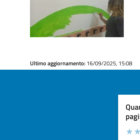
Ultimo aggiornamento:
16/09/2025, 15:08
Quan
pagi
Valuta la
Selezi
Valuta 
Val