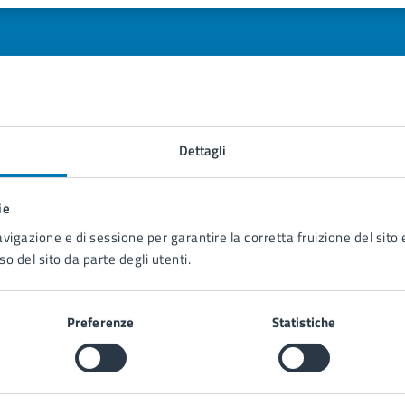
Dettagli
tatta il comune
Leggi le domande frequenti
ie
Richiedi assistenza
avigazione e di sessione per garantire la corretta fruizione del sito e
so del sito da parte degli utenti.
Prenota appuntamento
blemi in città
Preferenze
Statistiche
Segnala disservizio