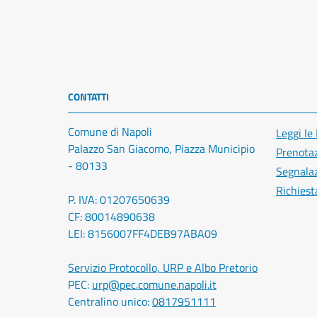
CONTATTI
Comune di Napoli
Leggi le
Palazzo San Giacomo, Piazza Municipio
Prenota
- 80133
Segnalaz
Richiest
P. IVA: 01207650639
CF: 80014890638
LEI: 8156007FF4DEB97ABA09
Servizio Protocollo, URP e Albo Pretorio
PEC:
urp@pec.comune.napoli.it
Centralino unico:
0817951111