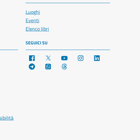
Luoghi
Eventi
Elenco libri
SEGUICI SU
Facebook
X
YouTube
Instagram
LinkedIn
Telegram
WhatsApp
Threads
ibilità