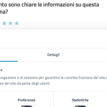
to sono chiare le informazioni su questa
na?
 chiarezza delle informazioni (da 1 a 5 stelle)
ona il numero di stelle per valutare la chiarezza delle inform
1 stelle su 5
uta 2 stelle su 5
Valuta 3 stelle su 5
Valuta 4 stelle su 5
Valuta 5 stelle su 5
Dettagli
ie
tatta il comune
avigazione e di sessione per garantire la corretta fruizione del sito e
Leggi le domande frequenti
so del sito da parte degli utenti.
Richiedi assistenza
Preferenze
Statistiche
Prenota appuntamento