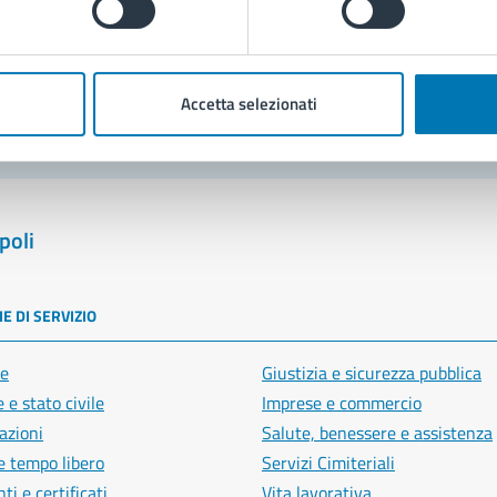
blemi in città
Segnala disservizio
Accetta selezionati
poli
E DI SERVIZIO
e
Giustizia e sicurezza pubblica
 e stato civile
Imprese e commercio
azioni
Salute, benessere e assistenza
e tempo libero
Servizi Cimiteriali
i e certificati
Vita lavorativa