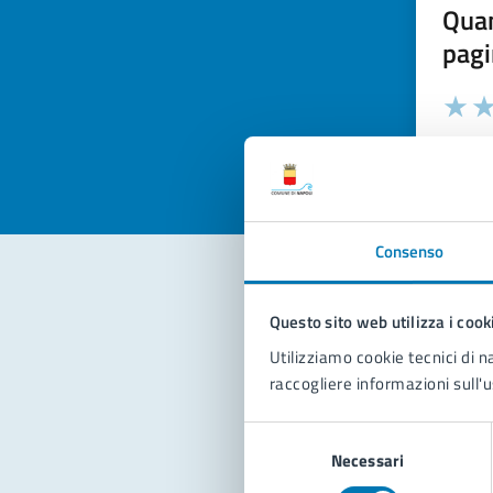
Quan
pagi
Valuta la
Selezi
Valuta 
Val
Consenso
Questo sito web utilizza i cook
Con
Utilizziamo cookie tecnici di n
raccogliere informazioni sull'u
Selezione
Necessari
del
consenso