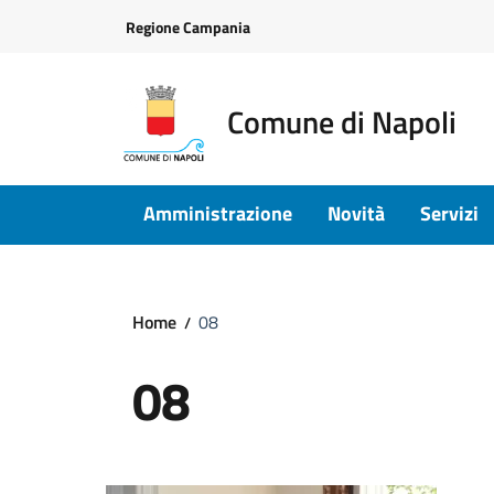
Vai ai contenuti
Vai al footer
Regione Campania
Comune di Napoli
Amministrazione
Novità
Servizi
Home
08
08