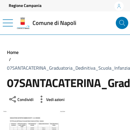
Vai ai contenuti
Vai al footer
Regione Campania
Comune di Napoli
Home
07SANTACATERINA_Graduatoria_Dedinitiva_Scuola_Infanz
07SANTACATERINA_Gradua
Condividi
Vedi azioni