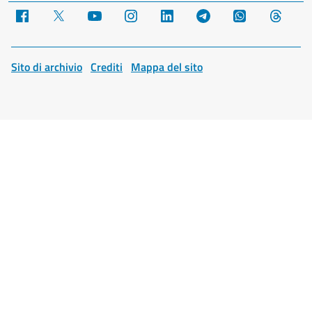
Facebook
X
YouTube
Instagram
LinkedIn
Telegram
WhatsApp
Threa
Sito di archivio
Crediti
Mappa del sito