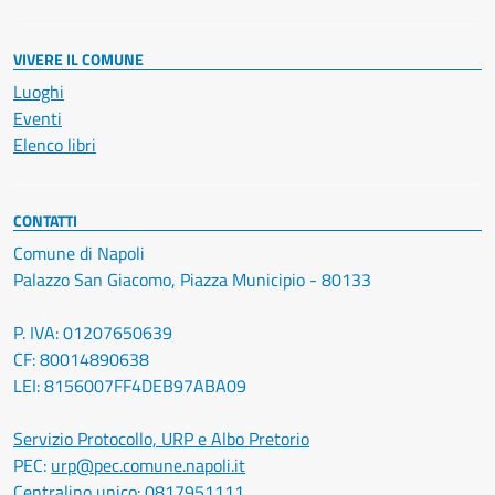
VIVERE IL COMUNE
Luoghi
Eventi
Elenco libri
CONTATTI
Comune di Napoli
Palazzo San Giacomo, Piazza Municipio - 80133
P. IVA: 01207650639
CF: 80014890638
LEI: 8156007FF4DEB97ABA09
Servizio Protocollo, URP e Albo Pretorio
PEC:
urp@pec.comune.napoli.it
Centralino unico:
0817951111