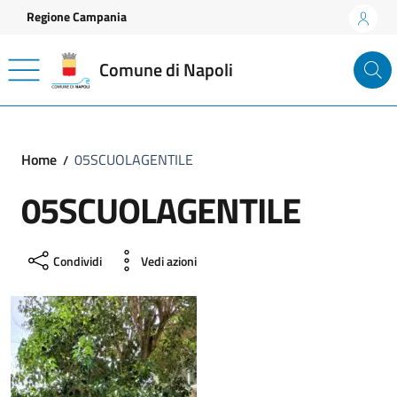
Vai ai contenuti
Vai al footer
Regione Campania
Comune di Napoli
Home
05SCUOLAGENTILE
05SCUOLAGENTILE
Condividi
Vedi azioni