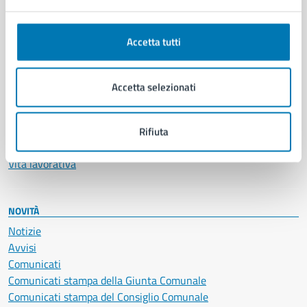
Anagrafe e stato civile
Autorizzazioni
Accetta tutti
Cultura e tempo libero
Documenti e certificati
Educazione e formazione
Accetta selezionati
Giustizia e sicurezza pubblica
Imprese e commercio
Salute, benessere e assistenza
Rifiuta
Servizi Cimiteriali
Vita lavorativa
NOVITÀ
Notizie
Avvisi
Comunicati
Comunicati stampa della Giunta Comunale
Comunicati stampa del Consiglio Comunale