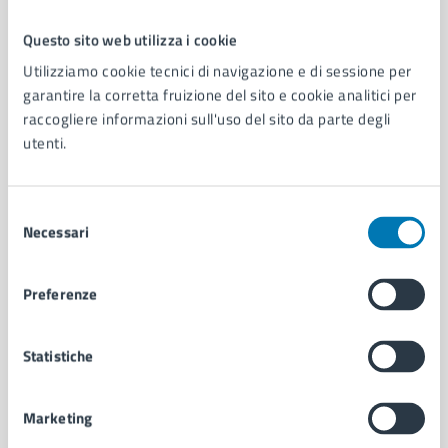
Questo sito web utilizza i cookie
Comune di Napoli
Utilizziamo cookie tecnici di navigazione e di sessione per
garantire la corretta fruizione del sito e cookie analitici per
raccogliere informazioni sull'uso del sito da parte degli
AMMINISTRAZIONE
utenti.
Aree amministrative
Organi di governo
Municipalità
Selezione
Uffici
Necessari
del
Enti e fondazioni
consenso
Politici
Preferenze
Personale amministrativo
Documenti e dati
Intranet, posta aziendale e protocollo
Statistiche
Marketing
CATEGORIE DI SERVIZIO
Ambiente