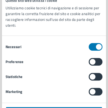
Questo sito web utilizza i cookie
Utilizziamo cookie tecnici di navigazione e di sessione per
AMMINISTRAZIONE
garantire la corretta fruizione del sito e cookie analitici per
Aree amministrative
raccogliere informazioni sull'uso del sito da parte degli
Organi di governo
utenti.
Municipalità
Uffici
Selezione
Enti e fondazioni
Necessari
del
Politici
consenso
Personale amministrativo
Documenti e dati
Preferenze
Intranet, posta aziendale e protocollo
Statistiche
CATEGORIE DI SERVIZIO
Ambiente
Marketing
Anagrafe e stato civile
Autorizzazioni
Cultura e tempo libero