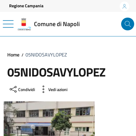
Vai ai contenuti
Vai al footer
Regione Campania
Comune di Napoli
Home
05NIDOSAVYLOPEZ
05NIDOSAVYLOPEZ
Condividi
Vedi azioni