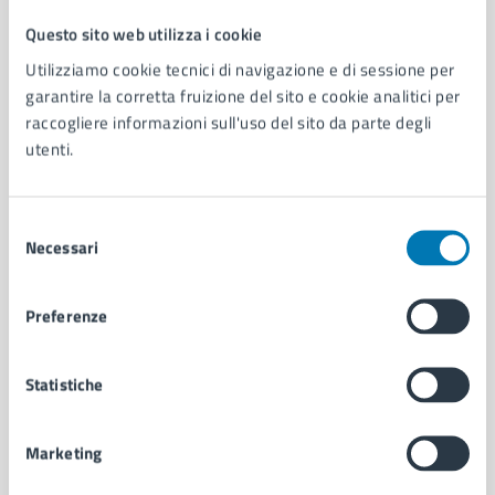
Questo sito web utilizza i cookie
Comune di Napoli
Utilizziamo cookie tecnici di navigazione e di sessione per
garantire la corretta fruizione del sito e cookie analitici per
raccogliere informazioni sull'uso del sito da parte degli
AMMINISTRAZIONE
utenti.
Aree amministrative
Organi di governo
Municipalità
Selezione
Uffici
Necessari
del
Enti e fondazioni
consenso
Politici
Personale amministrativo
Preferenze
Documenti e dati
Intranet, posta aziendale e protocollo
Statistiche
CATEGORIE DI SERVIZIO
Marketing
Ambiente