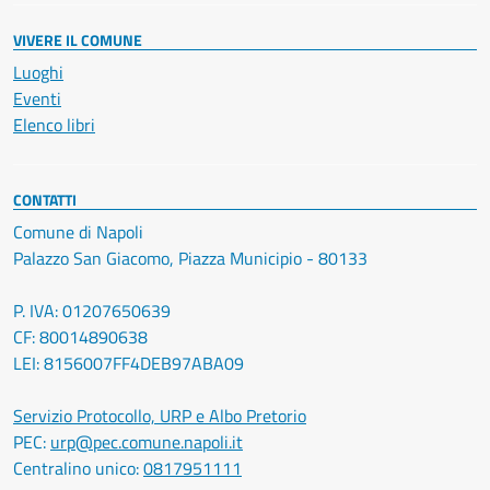
VIVERE IL COMUNE
Luoghi
Eventi
Elenco libri
CONTATTI
Comune di Napoli
Palazzo San Giacomo, Piazza Municipio - 80133
P. IVA: 01207650639
CF: 80014890638
LEI: 8156007FF4DEB97ABA09
Servizio Protocollo, URP e Albo Pretorio
PEC:
urp@pec.comune.napoli.it
Centralino unico:
0817951111