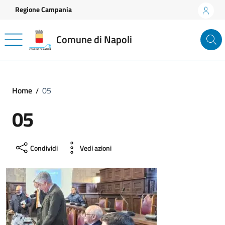
Vai ai contenuti
Vai al footer
Regione Campania
Comune di Napoli
Home
05
05
Condividi
Vedi azioni