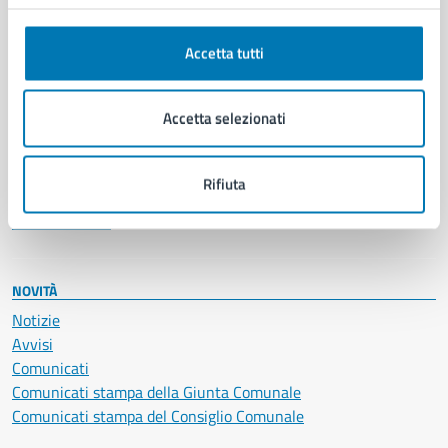
Anagrafe e stato civile
Autorizzazioni
Accetta tutti
Cultura e tempo libero
Documenti e certificati
Educazione e formazione
Accetta selezionati
Giustizia e sicurezza pubblica
Imprese e commercio
Salute, benessere e assistenza
Rifiuta
Servizi Cimiteriali
Vita lavorativa
NOVITÀ
Notizie
Avvisi
Comunicati
Comunicati stampa della Giunta Comunale
Comunicati stampa del Consiglio Comunale