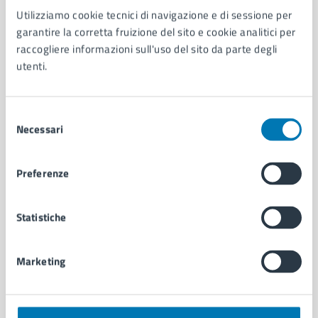
Utilizziamo cookie tecnici di navigazione e di sessione per
AMMINISTRAZIONE
garantire la corretta fruizione del sito e cookie analitici per
Aree amministrative
raccogliere informazioni sull'uso del sito da parte degli
Organi di governo
utenti.
Municipalità
Uffici
Enti e fondazioni
Selezione
Politici
Necessari
del
Personale amministrativo
consenso
Documenti e dati
Preferenze
Intranet, posta aziendale e protocollo
Statistiche
CATEGORIE DI SERVIZIO
Ambiente
Marketing
Anagrafe e stato civile
Autorizzazioni
Cultura e tempo libero
Documenti e certificati