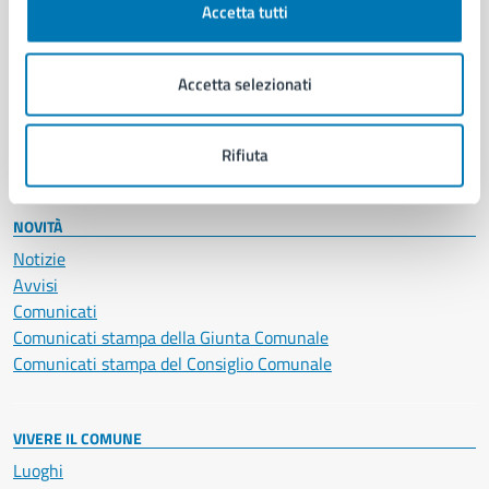
Accetta tutti
Educazione e formazione
Giustizia e sicurezza pubblica
Imprese e commercio
Accetta selezionati
Salute, benessere e assistenza
Servizi Cimiteriali
Vita lavorativa
Rifiuta
NOVITÀ
Notizie
Avvisi
Comunicati
Comunicati stampa della Giunta Comunale
Comunicati stampa del Consiglio Comunale
VIVERE IL COMUNE
Luoghi