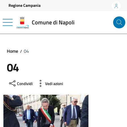
Vai ai contenuti
Vai al footer
Regione Campania
Comune di Napoli
Home
04
04
Condividi
Vedi azioni