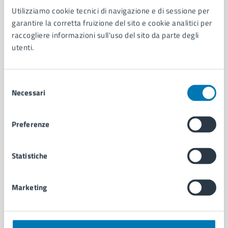
Utilizziamo cookie tecnici di navigazione e di sessione per
AMMINISTRAZIONE
garantire la corretta fruizione del sito e cookie analitici per
Aree amministrative
raccogliere informazioni sull'uso del sito da parte degli
Organi di governo
utenti.
Municipalità
Uffici
Enti e fondazioni
Selezione
Politici
Necessari
del
Personale amministrativo
consenso
Documenti e dati
Preferenze
Intranet, posta aziendale e protocollo
Statistiche
CATEGORIE DI SERVIZIO
Ambiente
Marketing
Anagrafe e stato civile
Autorizzazioni
Cultura e tempo libero
Documenti e certificati