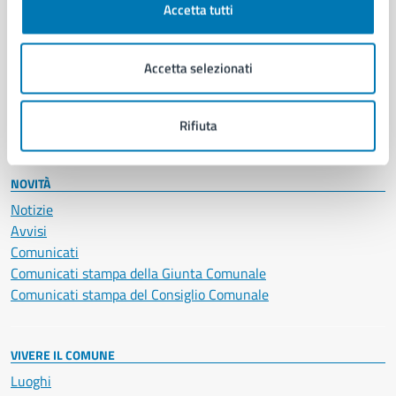
Accetta tutti
Educazione e formazione
Giustizia e sicurezza pubblica
Imprese e commercio
Accetta selezionati
Salute, benessere e assistenza
Servizi Cimiteriali
Vita lavorativa
Rifiuta
NOVITÀ
Notizie
Avvisi
Comunicati
Comunicati stampa della Giunta Comunale
Comunicati stampa del Consiglio Comunale
VIVERE IL COMUNE
Luoghi