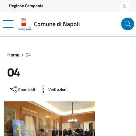
Vai ai contenuti
Vai al footer
Regione Campania
Comune di Napoli
Home
04
04
Condividi
Vedi azioni