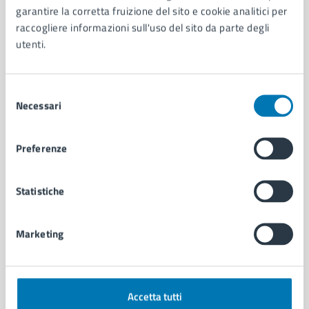
garantire la corretta fruizione del sito e cookie analitici per
Organi di governo
raccogliere informazioni sull'uso del sito da parte degli
Municipalità
utenti.
Uffici
Enti e fondazioni
Politici
Selezione
Personale amministrativo
Necessari
del
Documenti e dati
consenso
Intranet, posta aziendale e protocollo
Preferenze
CATEGORIE DI SERVIZIO
Statistiche
Ambiente
Anagrafe e stato civile
Autorizzazioni
Marketing
Cultura e tempo libero
Documenti e certificati
Educazione e formazione
Accetta tutti
Giustizia e sicurezza pubblica