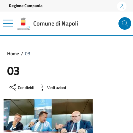
Vai ai contenuti
Vai al footer
Regione Campania
Comune di Napoli
Home
03
03
Condividi
Vedi azioni