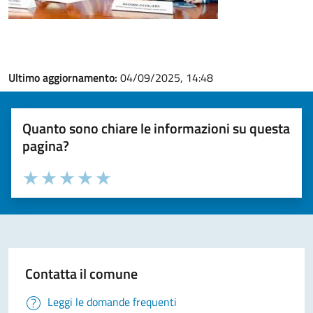
Ultimo aggiornamento:
04/09/2025, 14:48
Quanto sono chiare le informazioni su questa
pagina?
Valuta la chiarezza delle informazioni (da 1 a 5 stelle)
Seleziona il numero di stelle per valutare la chiarezza delle i
Valuta 1 stelle su 5
Valuta 2 stelle su 5
Valuta 3 stelle su 5
Valuta 4 stelle su 5
Valuta 5 stelle su 5
Contatta il comune
Leggi le domande frequenti