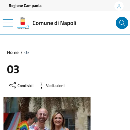
Vai ai contenuti
Vai al footer
Regione Campania
Comune di Napoli
Home
03
03
Condividi
Vedi azioni