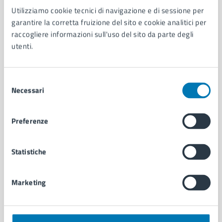
Utilizziamo cookie tecnici di navigazione e di sessione per
AMMINISTRAZIONE
garantire la corretta fruizione del sito e cookie analitici per
Aree amministrative
raccogliere informazioni sull'uso del sito da parte degli
Organi di governo
utenti.
Municipalità
Uffici
Enti e fondazioni
Selezione
Politici
Necessari
del
Personale amministrativo
consenso
Documenti e dati
Preferenze
Intranet, posta aziendale e protocollo
Statistiche
CATEGORIE DI SERVIZIO
Ambiente
Marketing
Anagrafe e stato civile
Autorizzazioni
Cultura e tempo libero
Documenti e certificati