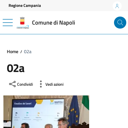
Vai ai contenuti
Vai al footer
Regione Campania
Comune di Napoli
Home
02a
02a
Condividi
Vedi azioni