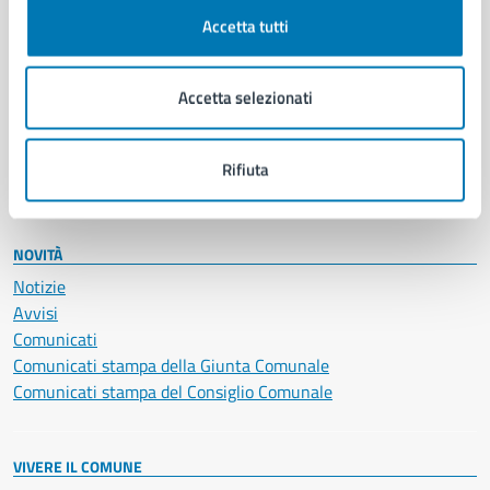
Documenti e certificati
Accetta tutti
Educazione e formazione
Giustizia e sicurezza pubblica
Accetta selezionati
Imprese e commercio
Salute, benessere e assistenza
Servizi Cimiteriali
Rifiuta
Vita lavorativa
NOVITÀ
Notizie
Avvisi
Comunicati
Comunicati stampa della Giunta Comunale
Comunicati stampa del Consiglio Comunale
VIVERE IL COMUNE