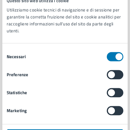
Questo sito web utilizza i cookie
Utilizziamo cookie tecnici di navigazione e di sessione per
AMMINISTRAZIONE
garantire la corretta fruizione del sito e cookie analitici per
raccogliere informazioni sull'uso del sito da parte degli
Aree amministrative
utenti.
Organi di governo
Municipalità
Uffici
Selezione
Enti e fondazioni
Necessari
del
Politici
consenso
Personale amministrativo
Documenti e dati
Preferenze
Intranet, posta aziendale e protocollo
Statistiche
CATEGORIE DI SERVIZIO
Ambiente
Marketing
Anagrafe e stato civile
Autorizzazioni
Cultura e tempo libero