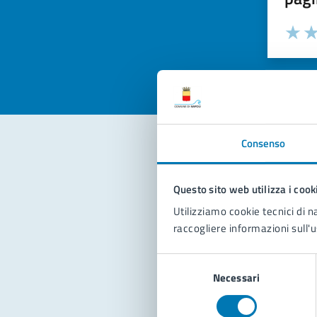
Valuta la
Selezi
Valuta 
Val
Consenso
Con
Questo sito web utilizza i cook
Utilizziamo cookie tecnici di n
raccogliere informazioni sull'u
Selezione
Necessari
del
consenso
Pro