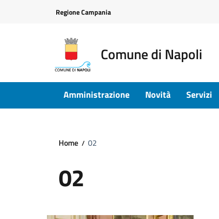
Vai ai contenuti
Vai al footer
Regione Campania
Comune di Napoli
Amministrazione
Novità
Servizi
Home
02
02