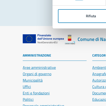
Rifiuta
Comune di Na
AMMINISTRAZIONE
CATEGORI
Aree amministrative
Ambient
Organi di governo
Anagrafe
Municipalità
Autorizz
Uffici
Cultura 
Enti e fondazioni
Document
Politici
Educazi
Personale amministrativo