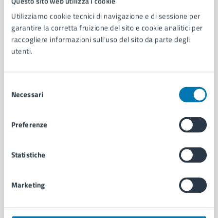
Questo sito web utilizza i cookie
Utilizziamo cookie tecnici di navigazione e di sessione per
AMMINISTRAZIONE
garantire la corretta fruizione del sito e cookie analitici per
Aree amministrative
raccogliere informazioni sull'uso del sito da parte degli
Organi di governo
utenti.
Municipalità
Uffici
Selezione
Enti e fondazioni
Necessari
del
Politici
consenso
Personale amministrativo
Documenti e dati
Preferenze
Intranet, posta aziendale e protocollo
Statistiche
CATEGORIE DI SERVIZIO
Ambiente
Marketing
Anagrafe e stato civile
Autorizzazioni
Cultura e tempo libero