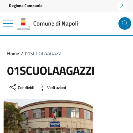
Vai ai contenuti
Vai al footer
Regione Campania
Comune di Napoli
Home
01SCUOLAAGAZZI
01SCUOLAAGAZZI
Condividi
Vedi azioni