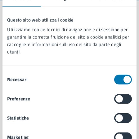
Questo sito web utilizza i cookie
Utilizziamo cookie tecnici di navigazione e di sessione per
Comune di Napoli
garantire la corretta fruizione del sito e cookie analitici per
raccogliere informazioni sull'uso del sito da parte degli
utenti.
AMMINISTRAZIONE
Aree amministrative
Organi di governo
Selezione
Municipalità
Necessari
del
Uffici
consenso
Enti e fondazioni
Preferenze
Politici
Personale amministrativo
Documenti e dati
Statistiche
Intranet, posta aziendale e protocollo
Marketing