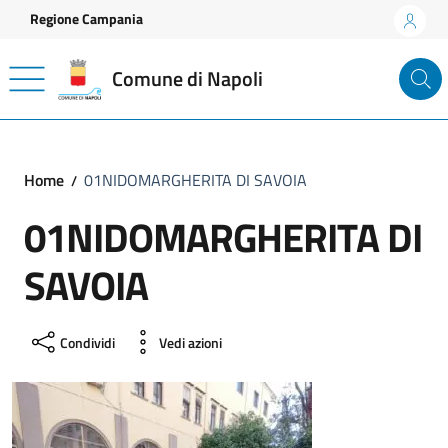
Vai ai contenuti
Vai al footer
Regione Campania
Comune di Napoli
Home
01NIDOMARGHERITA DI SAVOIA
01NIDOMARGHERITA DI
SAVOIA
Condividi
Vedi azioni