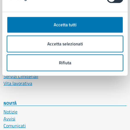
CATEGORIE DI SERVIZIO
Ambiente
Anagrafe e stato civile
Accetta tutti
Autorizzazioni
Cultura e tempo libero
Documenti e certificati
Accetta selezionati
Educazione e formazione
Giustizia e sicurezza pubblica
Imprese e commercio
Rifiuta
Salute, benessere e assistenza
Servizi Cimiteriali
Vita lavorativa
NOVITÀ
Notizie
Avvisi
Comunicati