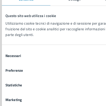
NOVITÀ
Notizie
Questo sito web utilizza i cookie
Avvisi
Utilizziamo cookie tecnici di navigazione e di sessione per garan
Comunicati
fruizione del sito e cookie analitici per raccogliere informazioni 
Comunicati stampa della Giunta Comunale
parte degli utenti.
Comunicati stampa del Consiglio Comunale
Selezione
VIVERE IL COMUNE
Necessari
del
Luoghi
consenso
Eventi
Elenco libri
Preferenze
Statistiche
CONTATTI
Comune di Napoli
Palazzo San Giacomo, Piazza Municipio - 80133
Marketing