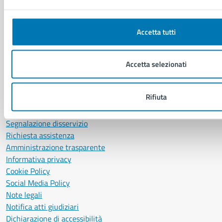
P. IVA: 01207650639
CF: 80014890638
Accetta tutti
LEI: 8156007FF4DEB97ABA09
Servizio Protocollo, URP e Albo Pretorio
Accetta selezionati
PEC:
urp@pec.comune.napoli.it
Centralino unico:
0817951111
Rifiuta
Leggi le FAQ
Prenotazione appuntamento
Segnalazione disservizio
Richiesta assistenza
Amministrazione trasparente
Informativa privacy
Cookie Policy
Social Media Policy
Note legali
Notifica atti giudiziari
Dichiarazione di accessibilità