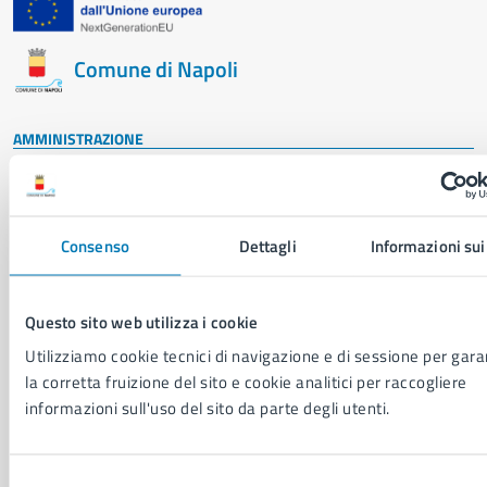
Comune di Napoli
AMMINISTRAZIONE
Aree amministrative
Organi di governo
Municipalità
Consenso
Dettagli
Informazioni sui
Uffici
Enti e fondazioni
Politici
Questo sito web utilizza i cookie
Personale amministrativo
Documenti e dati
Utilizziamo cookie tecnici di navigazione e di sessione per gara
Intranet, posta aziendale e protocollo
la corretta fruizione del sito e cookie analitici per raccogliere
informazioni sull'uso del sito da parte degli utenti.
CATEGORIE DI SERVIZIO
Selezione
Ambiente