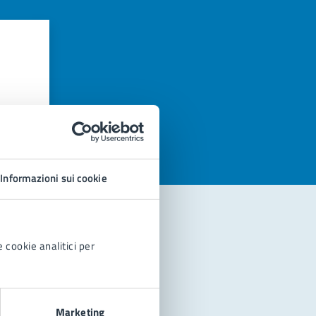
azioni
Informazioni sui cookie
 cookie analitici per
Marketing