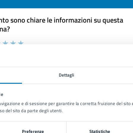
to sono chiare le informazioni su questa
na?
 chiarezza delle informazioni (da 1 a 5 stelle)
ona il numero di stelle per valutare la chiarezza delle inform
1 stelle su 5
uta 2 stelle su 5
Valuta 3 stelle su 5
Valuta 4 stelle su 5
Valuta 5 stelle su 5
Dettagli
ie
tatta il comune
avigazione e di sessione per garantire la corretta fruizione del sito e
so del sito da parte degli utenti.
Leggi le domande frequenti
Richiedi assistenza
Preferenze
Statistiche