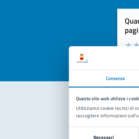
Quan
pagi
Valuta la
Selezi
Valuta 
Val
Consenso
Questo sito web utilizza i cook
Con
Utilizziamo cookie tecnici di n
raccogliere informazioni sull'u
Selezione
Necessari
del