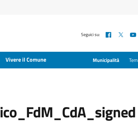
Facebook
X
Seguici su:
Vivere il Comune
Municipalità
Temp
lico_FdM_CdA_signed