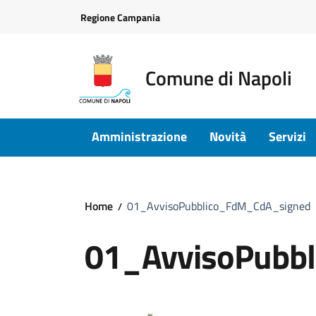
Vai ai contenuti
Vai al footer
Regione Campania
Comune di Napoli
Amministrazione
Novità
Servizi
Home
01_AvvisoPubblico_FdM_CdA_signed
01_AvvisoPubb