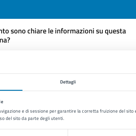
to sono chiare le informazioni su questa
na?
 chiarezza delle informazioni (da 1 a 5 stelle)
ona il numero di stelle per valutare la chiarezza delle inform
1 stelle su 5
uta 2 stelle su 5
Valuta 3 stelle su 5
Valuta 4 stelle su 5
Valuta 5 stelle su 5
Dettagli
ie
avigazione e di sessione per garantire la corretta fruizione del sito e
tatta il comune
so del sito da parte degli utenti.
Leggi le domande frequenti