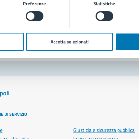
Preferenze
Statistiche
Richiedi assistenza
Prenota appuntamento
blemi in città
Accetta selezionati
Segnala disservizio
poli
E DI SERVIZIO
e
Giustizia e sicurezza pubblica
 e stato civile
Imprese e commercio