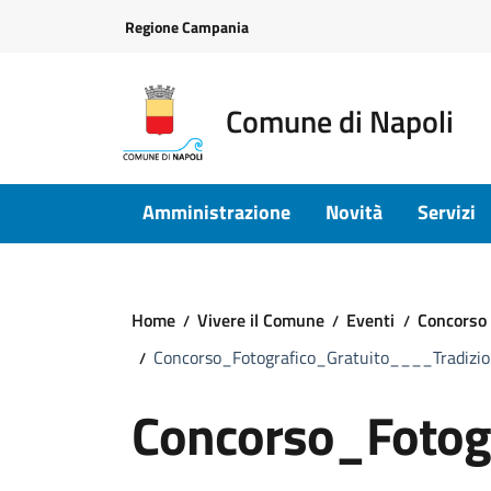
Vai ai contenuti
Vai al footer
Regione Campania
Comune di Napoli
Amministrazione
Novità
Servizi
Home
Vivere il Comune
Eventi
Concorso 
Concorso_Fotografico_Gratuito____Tradizi
Concorso_Fotog