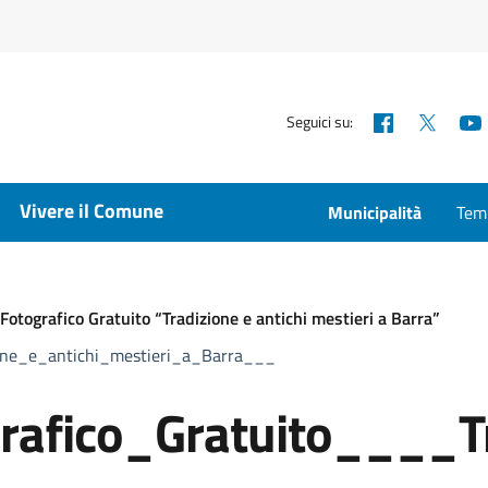
Facebook
X
Seguici su:
Vivere il Comune
Municipalità
Temp
Fotografico Gratuito “Tradizione e antichi mestieri a Barra”
one_e_antichi_mestieri_a_Barra___
rafico_Gratuito____T