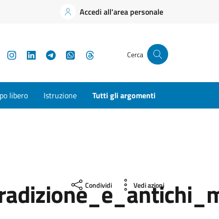
Accedi all'area personale
YouTube
Instagram
LinkedIn
Telegram
WhatsApp
Threads
Cerca
o libero
Istruzione
Tutti gli argomenti
radizione_e_antichi_
Condividi
Vedi azioni