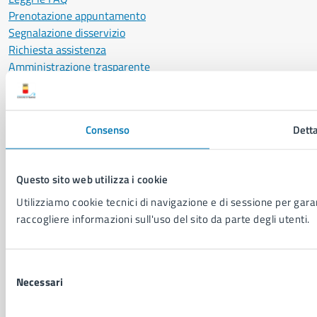
Prenotazione appuntamento
Segnalazione disservizio
Richiesta assistenza
Amministrazione trasparente
Informativa privacy
Cookie Policy
Social Media Policy
Consenso
Detta
Note legali
Notifica atti giudiziari
Dichiarazione di accessibilità
Questo sito web utilizza i cookie
Segnalazione problemi di accessibilità
Utilizziamo cookie tecnici di navigazione e di sessione per garant
Piano di miglioramento del sito
raccogliere informazioni sull'uso del sito da parte degli utenti.
SEGUICI SU
Selezione
Facebook
X
YouTube
Instagram
LinkedIn
Telegram
WhatsApp
Threa
Necessari
del
consenso