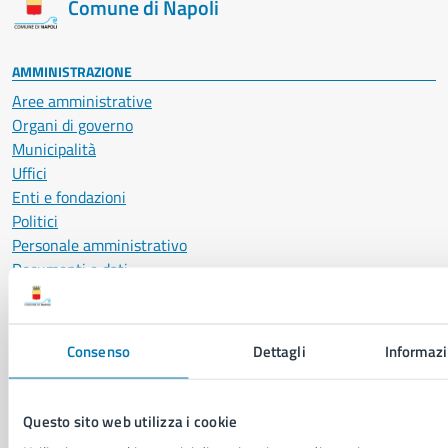
Comune di Napoli
AMMINISTRAZIONE
Aree amministrative
Organi di governo
Municipalità
Uffici
Enti e fondazioni
Politici
Personale amministrativo
Documenti e dati
Intranet, posta aziendale e protocollo
Consenso
Dettagli
Informazi
CATEGORIE DI SERVIZIO
Ambiente
Anagrafe e stato civile
Questo sito web utilizza i cookie
Autorizzazioni