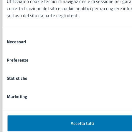
Utilizziamo cookie tecnici di navigazione e di sessione per garan
Cultura e tempo libero
corretta fruizione del sito e cookie analitici per raccogliere inf
Documenti e certificati
sull'uso del sito da parte degli utenti.
Educazione e formazione
Giustizia e sicurezza pubblica
Imprese e commercio
Selezione
Salute, benessere e assistenza
Necessari
del
Servizi Cimiteriali
consenso
Vita lavorativa
Preferenze
NOVITÀ
Statistiche
Notizie
Avvisi
Marketing
Comunicati
Comunicati stampa della Giunta Comunale
Comunicati stampa del Consiglio Comunale
Accetta tutti
VIVERE IL COMUNE