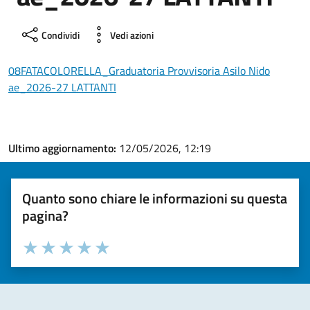
Condividi
Vedi azioni
08FATACOLORELLA_Graduatoria Provvisoria Asilo Nido
ae_2026-27 LATTANTI
Ultimo aggiornamento:
12/05/2026, 12:19
Quanto sono chiare le informazioni su questa
pagina?
Valuta la chiarezza delle informazioni (da 1 a 5 stelle)
Seleziona il numero di stelle per valutare la chiarezza delle i
Valuta 1 stelle su 5
Valuta 2 stelle su 5
Valuta 3 stelle su 5
Valuta 4 stelle su 5
Valuta 5 stelle su 5