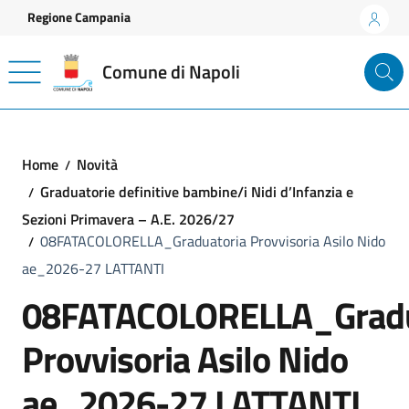
Vai ai contenuti
Vai al footer
Regione Campania
Comune di Napoli
Home
Novità
Graduatorie definitive bambine/i Nidi d’Infanzia e
Sezioni Primavera – A.E. 2026/27
08FATACOLORELLA_Graduatoria Provvisoria Asilo Nido
ae_2026-27 LATTANTI
08FATACOLORELLA_Gradu
Provvisoria Asilo Nido
ae_2026-27 LATTANTI