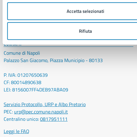
Luoghi
Accetta selezionati
Eventi
Elenco libri
Rifiuta
CONTATTI
Comune di Napoli
Palazzo San Giacomo, Piazza Municipio - 80133
P. IVA: 01207650639
CF: 80014890638
LEI: 8156007FF4DEB97ABA09
Servizio Protocollo, URP e Albo Pretorio
PEC:
urp@pec.comune.napoli.it
Centralino unico:
0817951111
Leggi le FAQ