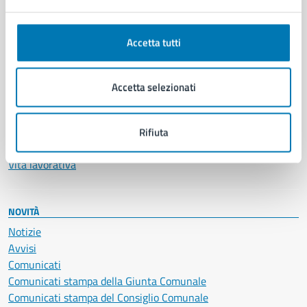
Ambiente
Anagrafe e stato civile
Autorizzazioni
Accetta tutti
Cultura e tempo libero
Documenti e certificati
Educazione e formazione
Accetta selezionati
Giustizia e sicurezza pubblica
Imprese e commercio
Salute, benessere e assistenza
Rifiuta
Servizi Cimiteriali
Vita lavorativa
NOVITÀ
Notizie
Avvisi
Comunicati
Comunicati stampa della Giunta Comunale
Comunicati stampa del Consiglio Comunale