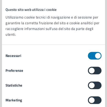
Questo sito web utilizza i cookie
Comune di Napoli
Utilizziamo cookie tecnici di navigazione e di sessione per
garantire la corretta fruizione del sito e cookie analitici per
raccogliere informazioni sull'uso del sito da parte degli
AMMINISTRAZIONE
utenti.
Aree amministrative
Organi di governo
Municipalità
Selezione
Uffici
Necessari
del
Enti e fondazioni
consenso
Politici
Preferenze
Personale amministrativo
Documenti e dati
Intranet, posta aziendale e protocollo
Statistiche
Marketing
CATEGORIE DI SERVIZIO