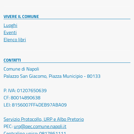
VIVERE IL COMUNE
Luoghi
Eventi
Elenco libri
CONTATTI
Comune di Napoli
Palazzo San Giacomo, Piazza Municipio - 80133
P. IVA: 01207650639
CF: 80014890638
LEI: 8156007FF4DEB97ABA09
Servizio Protocollo, URP e Albo Pretorio
PEC:
urp@pec.comune.napoli.it
Centralino unico:
0817951111