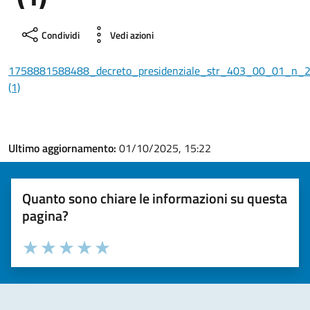
Condividi
Vedi azioni
1758881588488_decreto_presidenziale_str_403_00_01_n
(1)
Ultimo aggiornamento:
01/10/2025, 15:22
Quanto sono chiare le informazioni su questa
pagina?
Valuta la chiarezza delle informazioni (da 1 a 5 stelle)
Seleziona il numero di stelle per valutare la chiarezza delle i
Valuta 1 stelle su 5
Valuta 2 stelle su 5
Valuta 3 stelle su 5
Valuta 4 stelle su 5
Valuta 5 stelle su 5