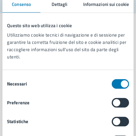
Consenso
Dettagli
Informazioni sui cookie
Questo sito web utilizza i cookie
Utilizziamo cookie tecnici di navigazione e di sessione per
garantire la corretta fruizione del sito e cookie analitici per
Comune di Napoli
raccogliere informazioni sull'uso del sito da parte degli
utenti.
AMMINISTRAZIONE
Aree amministrative
Selezione
Organi di governo
Necessari
del
Municipalità
consenso
Uffici
Preferenze
Enti e fondazioni
Politici
Personale amministrativo
Statistiche
Documenti e dati
Intranet, posta aziendale e protocollo