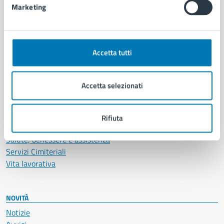
Marketing
CATEGORIE DI SERVIZIO
Ambiente
Accetta tutti
Anagrafe e stato civile
Autorizzazioni
Cultura e tempo libero
Accetta selezionati
Documenti e certificati
Educazione e formazione
Giustizia e sicurezza pubblica
Rifiuta
Imprese e commercio
Salute, benessere e assistenza
Servizi Cimiteriali
Vita lavorativa
NOVITÀ
Notizie