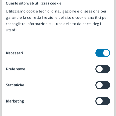
Comune di Napoli
Questo sito web utilizza i cookie
Utilizziamo cookie tecnici di navigazione e di sessione per
garantire la corretta fruizione del sito e cookie analitici per
AMMINISTRAZIONE
raccogliere informazioni sull'uso del sito da parte degli
Aree amministrative
utenti.
Organi di governo
Municipalità
Uffici
Selezione
Enti e fondazioni
Necessari
del
Politici
consenso
Personale amministrativo
Preferenze
Documenti e dati
Intranet, posta aziendale e protocollo
Statistiche
CATEGORIE DI SERVIZIO
Marketing
Ambiente
Anagrafe e stato civile
Autorizzazioni