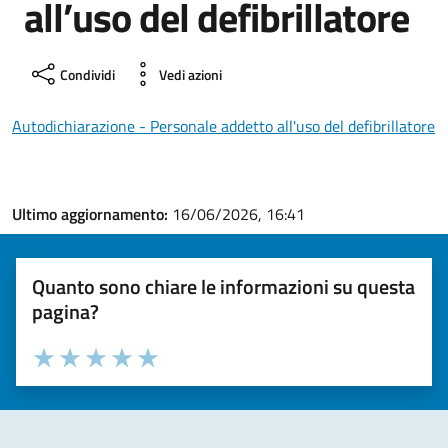
all’uso del defibrillatore
Condividi
Vedi azioni
Autodichiarazione - Personale addetto all'uso del defibrillatore
Ultimo aggiornamento:
16/06/2026, 16:41
Quanto sono chiare le informazioni su questa
pagina?
Valuta la chiarezza delle informazioni (da 1 a 5 stelle)
Seleziona il numero di stelle per valutare la chiarezza delle i
Valuta 1 stelle su 5
Valuta 2 stelle su 5
Valuta 3 stelle su 5
Valuta 4 stelle su 5
Valuta 5 stelle su 5