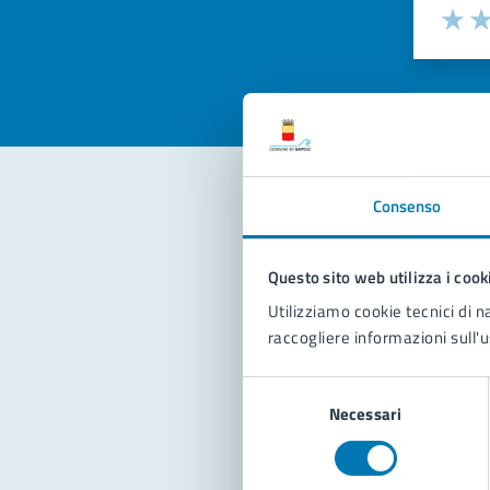
Valuta la
Selezi
Valuta 
Val
Consenso
Con
Questo sito web utilizza i cook
Utilizziamo cookie tecnici di n
raccogliere informazioni sull'u
Selezione
Necessari
del
Pro
consenso