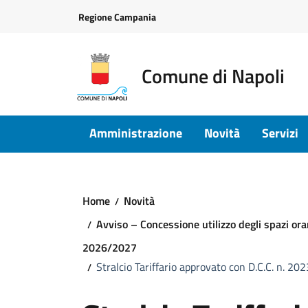
Vai ai contenuti
Vai al footer
Regione Campania
Comune di Napoli
Amministrazione
Novità
Servizi
Home
Novità
Avviso – Concessione utilizzo degli spazi orar
2026/2027
Stralcio Tariffario approvato con D.C.C. n. 2