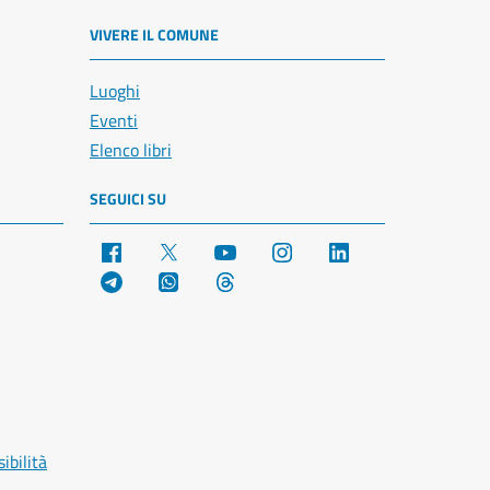
VIVERE IL COMUNE
Luoghi
Eventi
Elenco libri
SEGUICI SU
Facebook
X
YouTube
Instagram
LinkedIn
Telegram
WhatsApp
Threads
ibilità