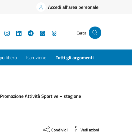
Accedi all'area personale
YouTube
Instagram
LinkedIn
Telegram
WhatsApp
Threads
Cerca
o libero
Istruzione
Tutti gli argomenti
io Promozione Attività Sportive – stagione
Condividi
Vedi azioni