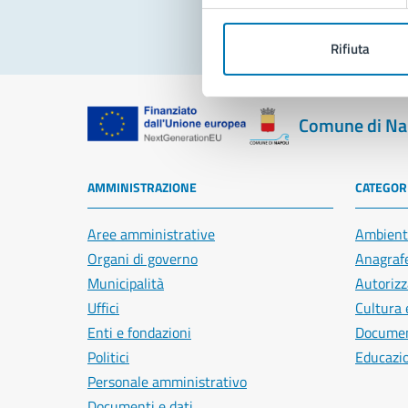
Rifiuta
Comune di Na
AMMINISTRAZIONE
CATEGORI
Aree amministrative
Ambient
Organi di governo
Anagrafe
Municipalità
Autorizz
Uffici
Cultura 
Enti e fondazioni
Document
Politici
Educazi
Personale amministrativo
Documenti e dati