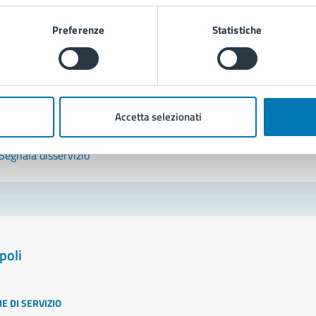
Leggi le domande frequenti
Preferenze
Statistiche
Richiedi assistenza
Prenota appuntamento
Accetta selezionati
blemi in città
Segnala disservizio
poli
E DI SERVIZIO