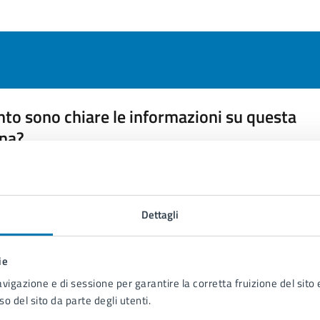
to sono chiare le informazioni su questa
na?
 chiarezza delle informazioni (da 1 a 5 stelle)
ona il numero di stelle per valutare la chiarezza delle inform
1 stelle su 5
uta 2 stelle su 5
Valuta 3 stelle su 5
Valuta 4 stelle su 5
Valuta 5 stelle su 5
Dettagli
ie
avigazione e di sessione per garantire la corretta fruizione del sito e
so del sito da parte degli utenti.
tatta il comune