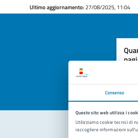
Ultimo aggiornamento:
27/08/2025, 11:04
Quan
pagi
Valuta la
Selezi
Valuta 
Val
Consenso
Questo sito web utilizza i cook
Utilizziamo cookie tecnici di n
raccogliere informazioni sull'u
Con