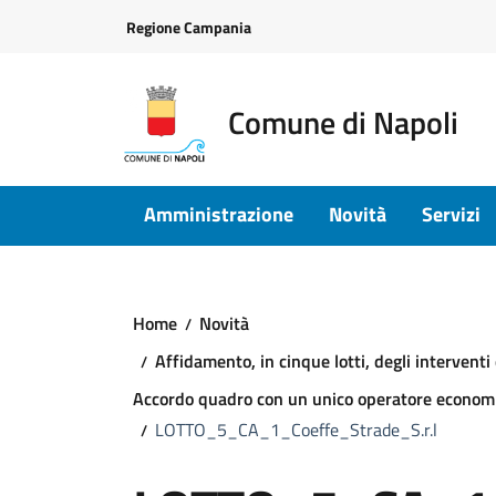
Vai ai contenuti
Vai al footer
Regione Campania
Comune di Napoli
Amministrazione
Novità
Servizi
Home
Novità
Affidamento, in cinque lotti, degli intervent
Accordo quadro con un unico operatore econom
LOTTO_5_CA_1_Coeffe_Strade_S.r.l