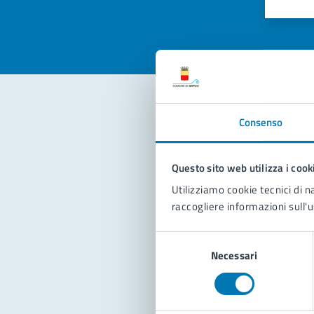
Valuta 
Val
Consenso
Con
Questo sito web utilizza i cook
Utilizziamo cookie tecnici di n
raccogliere informazioni sull'u
Selezione
Necessari
del
Pro
consenso