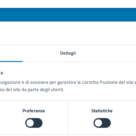
1 stelle su 5
uta 2 stelle su 5
Valuta 3 stelle su 5
Valuta 4 stelle su 5
Valuta 5 stelle su 5
Dettagli
tatta il comune
Leggi le domande frequenti
ie
avigazione e di sessione per garantire la corretta fruizione del sito e
Richiedi assistenza
so del sito da parte degli utenti.
Prenota appuntamento
Preferenze
Statistiche
blemi in città
Segnala disservizio