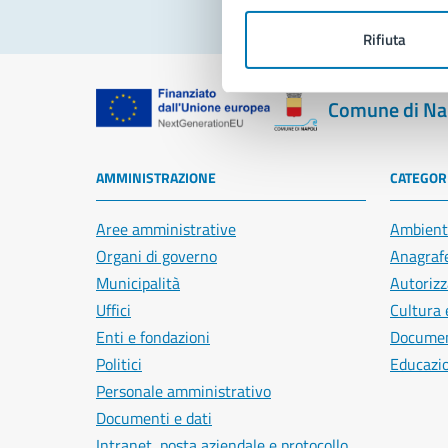
Rifiuta
Comune di Na
AMMINISTRAZIONE
CATEGORI
Aree amministrative
Ambient
Organi di governo
Anagrafe
Municipalità
Autorizz
Uffici
Cultura 
Enti e fondazioni
Document
Politici
Educazi
Personale amministrativo
Documenti e dati
Intranet, posta aziendale e protocollo