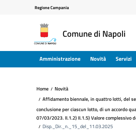
Vai ai contenuti
Vai al footer
Regione Campania
Comune di Napoli
Amministrazione
Novità
Servizi
Home
Novità
Affidamento biennale, in quattro lotti, del s
conclusione per ciascun lotto, di un accordo qu
07/03/2023. II.1.2) II.1.5) Valore complessivo de
Disp._Dir._n._15_del_11.03.2025