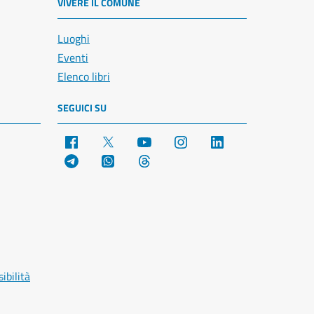
VIVERE IL COMUNE
Luoghi
Eventi
Elenco libri
SEGUICI SU
Facebook
X
YouTube
Instagram
LinkedIn
Telegram
WhatsApp
Threads
ibilità