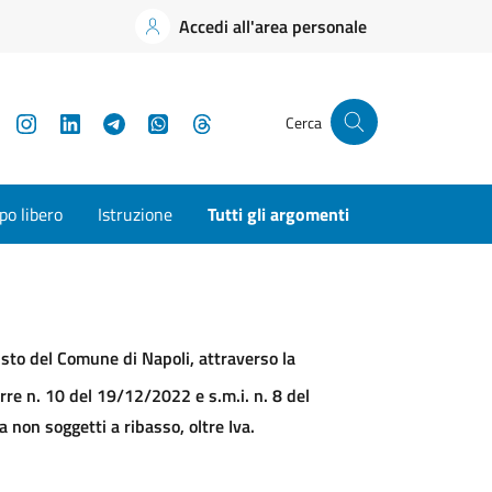
Accedi all'area personale
YouTube
Instagram
LinkedIn
Telegram
WhatsApp
Threads
Cerca
o libero
Istruzione
Tutti gli argomenti
usto del Comune di Napoli, attraverso la
rre n. 10 del 19/12/2022 e s.m.i. n. 8 del
 non soggetti a ribasso, oltre Iva.