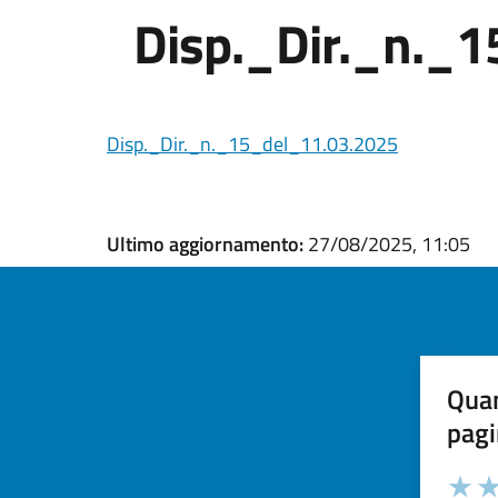
Disp._Dir._n._
Disp._Dir._n._15_del_11.03.2025
Ultimo aggiornamento:
27/08/2025, 11:05
Quan
pagi
Valuta la
Selezi