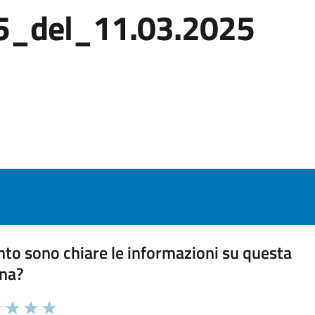
15_del_11.03.2025
to sono chiare le informazioni su questa
na?
 chiarezza delle informazioni (da 1 a 5 stelle)
ona il numero di stelle per valutare la chiarezza delle inform