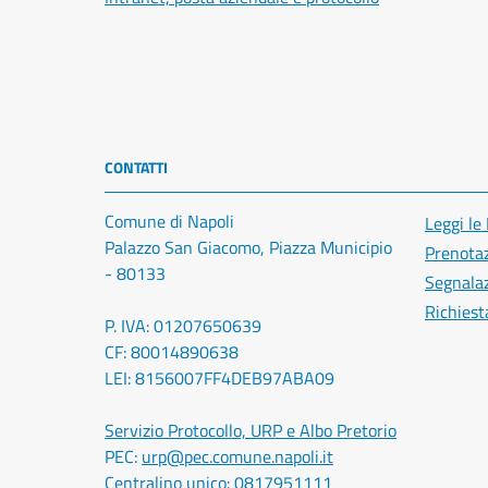
CONTATTI
Comune di Napoli
Leggi le
Palazzo San Giacomo, Piazza Municipio
Prenota
- 80133
Segnalaz
Richiest
P. IVA: 01207650639
CF: 80014890638
LEI: 8156007FF4DEB97ABA09
Servizio Protocollo, URP e Albo Pretorio
PEC:
urp@pec.comune.napoli.it
Centralino unico:
0817951111