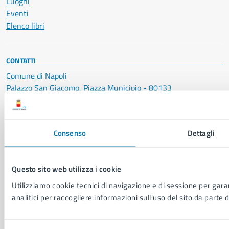
Luoghi
Eventi
Elenco libri
CONTATTI
Comune di Napoli
Palazzo San Giacomo, Piazza Municipio - 80133
P. IVA: 01207650639
CF: 80014890638
Consenso
Dettagli
LEI: 8156007FF4DEB97ABA09
Servizio Protocollo, URP e Albo Pretorio
Questo sito web utilizza i cookie
PEC:
urp@pec.comune.napoli.it
Utilizziamo cookie tecnici di navigazione e di sessione per garan
Centralino unico:
0817951111
analitici per raccogliere informazioni sull'uso del sito da parte d
Leggi le FAQ
Prenotazione appuntamento