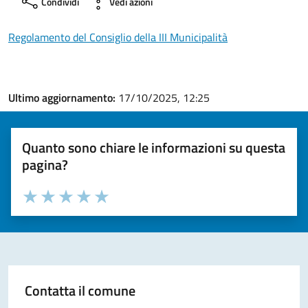
Condividi
Vedi azioni
Regolamento del Consiglio della III Municipalità
Ultimo aggiornamento:
17/10/2025, 12:25
Quanto sono chiare le informazioni su questa
pagina?
Valuta la chiarezza delle informazioni (da 1 a 5 stelle)
Seleziona il numero di stelle per valutare la chiarezza delle i
Valuta 1 stelle su 5
Valuta 2 stelle su 5
Valuta 3 stelle su 5
Valuta 4 stelle su 5
Valuta 5 stelle su 5
Contatta il comune