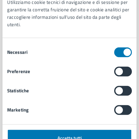
Utilizziamo cookie tecnici di navigazione e di sessione per
Aree amministrative
garantire la corretta fruizione del sito e cookie analitici per
Organi di governo
raccogliere informazioni sull'uso del sito da parte degli
Municipalità
utenti.
Uffici
Enti e fondazioni
Selezione
Politici
Necessari
del
Personale amministrativo
consenso
Documenti e dati
Intranet, posta aziendale e protocollo
Preferenze
CATEGORIE DI SERVIZIO
Statistiche
Ambiente
Anagrafe e stato civile
Marketing
Autorizzazioni
Cultura e tempo libero
Documenti e certificati
Educazione e formazione
Accetta tutti