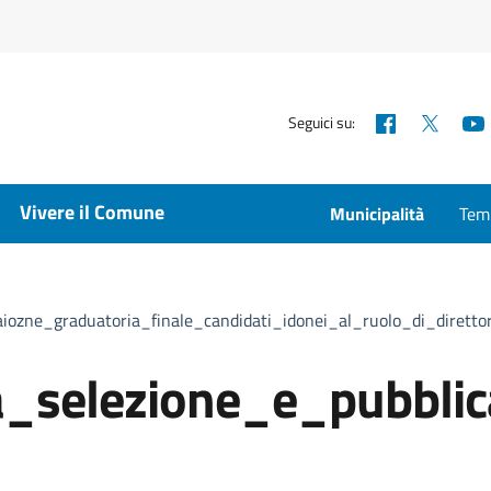
Facebook
X
Seguici su:
Vivere il Comune
Municipalità
Temp
iozne_graduatoria_finale_candidati_idonei_al_ruolo_di_diretto
_selezione_e_pubblic