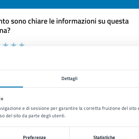
to sono chiare le informazioni su questa
na?
 chiarezza delle informazioni (da 1 a 5 stelle)
ona il numero di stelle per valutare la chiarezza delle inform
1 stelle su 5
uta 2 stelle su 5
Valuta 3 stelle su 5
Valuta 4 stelle su 5
Valuta 5 stelle su 5
Dettagli
ie
tatta il comune
avigazione e di sessione per garantire la corretta fruizione del sito e
so del sito da parte degli utenti.
Leggi le domande frequenti
Richiedi assistenza
Preferenze
Statistiche