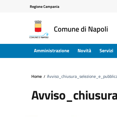
Vai ai contenuti
Vai al footer
Regione Campania
Comune di Napoli
Amministrazione
Novità
Servizi
Home
Avviso_chiusura_selezione_e_pubblica
Avviso_chiusura