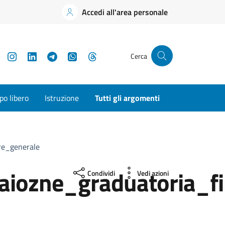
Accedi all'area personale
YouTube
Instagram
LinkedIn
Telegram
WhatsApp
Threads
Cerca
o libero
Istruzione
Tutti gli argomenti
re_generale
aiozne_graduatoria_fi
Condividi
Vedi azioni