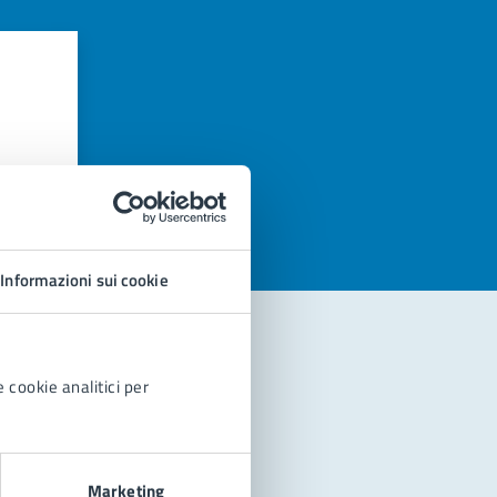
azioni
Informazioni sui cookie
 cookie analitici per
Marketing