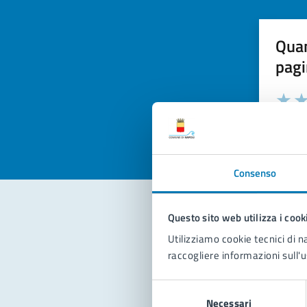
Quan
pagi
Valuta la
Selezi
Valuta 
Val
Consenso
Questo sito web utilizza i cook
Con
Utilizziamo cookie tecnici di n
raccogliere informazioni sull'u
Selezione
Necessari
del