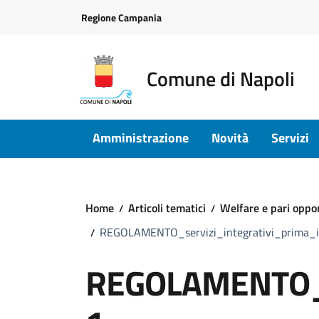
Vai ai contenuti
Vai al footer
Regione Campania
Comune di Napoli
Amministrazione
Novità
Servizi
Home
Articoli tematici
Welfare e pari oppo
REGOLAMENTO_servizi_integrativi_prima_
REGOLAMENTO_se