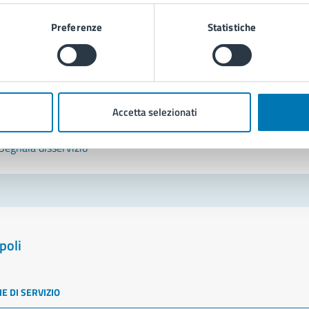
Leggi le domande frequenti
Preferenze
Statistiche
Richiedi assistenza
Prenota appuntamento
Accetta selezionati
blemi in città
Segnala disservizio
poli
E DI SERVIZIO