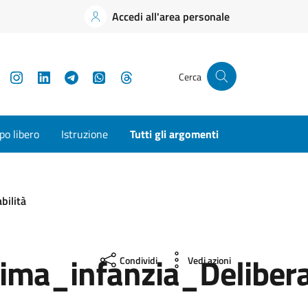
Accedi all'area personale
YouTube
Instagram
LinkedIn
Telegram
WhatsApp
Threads
Cerca
o libero
Istruzione
Tutti gli argomenti
bilità
rima_infanzia_Delib
Condividi
Vedi azioni