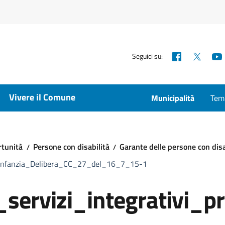
Facebook
X
Seguici su:
Vivere il Comune
Municipalità
Temp
rtunità
Persone con disabilità
Garante delle persone con disa
infanzia_Delibera_CC_27_del_16_7_15-1
rvizi_integrativi_p