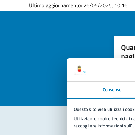
Ultimo aggiornamento:
26/05/2025, 10:16
Quan
pagi
Valuta la
Selezi
Valuta 
Val
Consenso
Questo sito web utilizza i cook
Utilizziamo cookie tecnici di n
raccogliere informazioni sull'u
Con