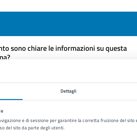
to sono chiare le informazioni su questa
na?
 chiarezza delle informazioni (da 1 a 5 stelle)
ona il numero di stelle per valutare la chiarezza delle inform
1 stelle su 5
uta 2 stelle su 5
Valuta 3 stelle su 5
Valuta 4 stelle su 5
Valuta 5 stelle su 5
Dettagli
ie
avigazione e di sessione per garantire la corretta fruizione del sito e
so del sito da parte degli utenti.
tatta il comune