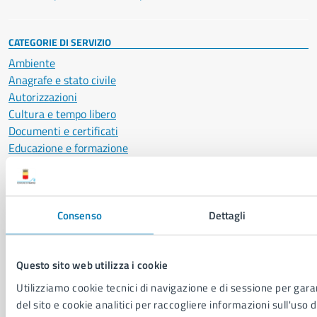
CATEGORIE DI SERVIZIO
Ambiente
Anagrafe e stato civile
Autorizzazioni
Cultura e tempo libero
Documenti e certificati
Educazione e formazione
Giustizia e sicurezza pubblica
Imprese e commercio
Salute, benessere e assistenza
Consenso
Dettagli
Servizi Cimiteriali
Vita lavorativa
Questo sito web utilizza i cookie
NOVITÀ
Utilizziamo cookie tecnici di navigazione e di sessione per garan
Notizie
del sito e cookie analitici per raccogliere informazioni sull'uso d