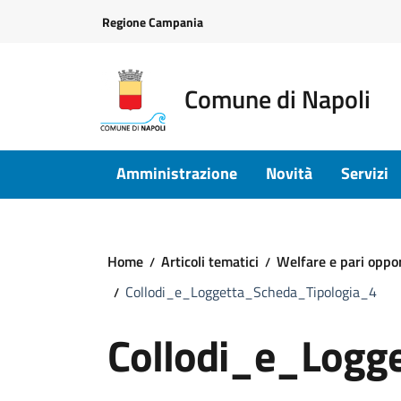
Vai ai contenuti
Vai al footer
Regione Campania
Comune di Napoli
Amministrazione
Novità
Servizi
Home
Articoli tematici
Welfare e pari oppo
Collodi_e_Loggetta_Scheda_Tipologia_4
Collodi_e_Logg