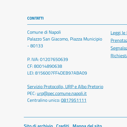
CONTATTI
Comune di Napoli
Leggi le
Palazzo San Giacomo, Piazza Municipio
Prenota
- 80133
Segnalaz
Richiest
P. IVA: 01207650639
CF: 80014890638
LEI: 8156007FF4DEB97ABA09
Servizio Protocollo, URP e Albo Pretorio
PEC:
urp@pec.comune.napoli.it
Centralino unico:
0817951111
Sito di archivio
Crediti
Mappa del sito