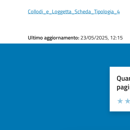
Collodi_e_Loggetta_Scheda_Tipologia_4
Ultimo aggiornamento:
23/05/2025, 12:15
Quan
pagi
Valuta la
Selezi
Valuta 
Val