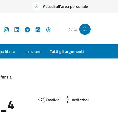
Accedi all'area personale
YouTube
Instagram
LinkedIn
Telegram
WhatsApp
Threads
Cerca
o libero
Istruzione
Tutti gli argomenti
nfanzia
a_4
Condividi
Vedi azioni