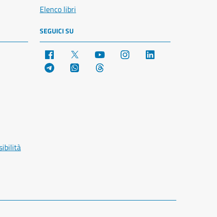
Elenco libri
SEGUICI SU
Facebook
X
YouTube
Instagram
LinkedIn
Telegram
WhatsApp
Threads
ibilità