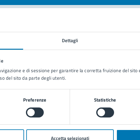
tatta il comune
Dettagli
Leggi le domande frequenti
Richiedi assistenza
ie
avigazione e di sessione per garantire la corretta fruizione del sito e
Prenota appuntamento
so del sito da parte degli utenti.
blemi in città
Preferenze
Statistiche
Segnala disservizio
Accetta selezionati