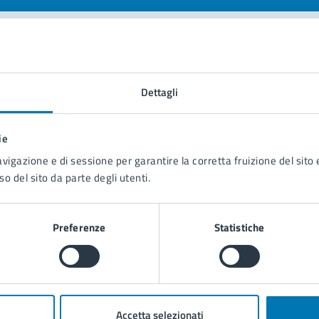
tatta il comune
Dettagli
Leggi le domande frequenti
Richiedi assistenza
ie
avigazione e di sessione per garantire la corretta fruizione del sito e
Prenota appuntamento
so del sito da parte degli utenti.
blemi in città
Preferenze
Statistiche
Segnala disservizio
Accetta selezionati