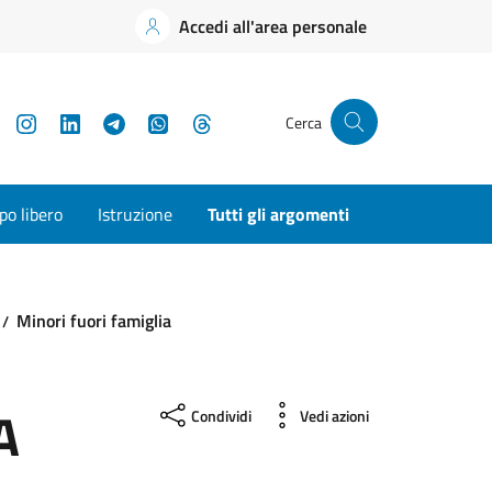
Accedi all'area personale
YouTube
Instagram
LinkedIn
Telegram
WhatsApp
Threads
Cerca
o libero
Istruzione
Tutti gli argomenti
Minori fuori famiglia
A
Condividi
Vedi azioni