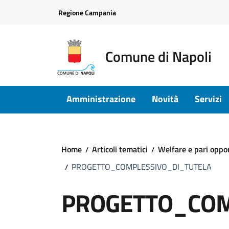
Vai ai contenuti
Vai al footer
Regione Campania
Comune di Napoli
Amministrazione
Novità
Servizi
Home
Articoli tematici
Welfare e pari oppo
PROGETTO_COMPLESSIVO_DI_TUTELA
PROGETTO_COM