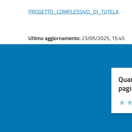
PROGETTO_COMPLESSIVO_DI_TUTELA
Ultimo aggiornamento:
23/05/2025, 15:45
Quan
pagi
Valuta la
Selezi
Valuta 
Val