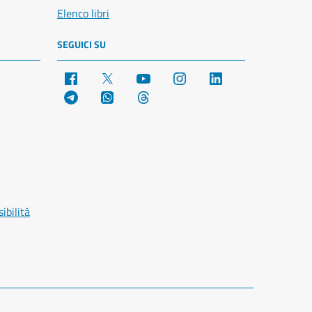
Elenco libri
SEGUICI SU
Facebook
X
YouTube
Instagram
LinkedIn
Telegram
WhatsApp
Threads
ibilità