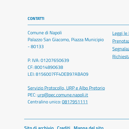
CONTATTI
Comune di Napoli
Leggi le
Palazzo San Giacomo, Piazza Municipio
Prenota
- 80133
Segnalaz
Richiest
P. IVA: 01207650639
CF: 80014890638
LEI: 8156007FF4DEB97ABA09
Servizio Protocollo, URP e Albo Pretorio
PEC:
urp@pec.comune.napoli.it
Centralino unico:
0817951111
Sito di archivio
Crediti
Mappa del sito