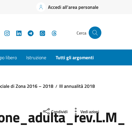
Accedi all'area personale
YouTube
Instagram
LinkedIn
Telegram
WhatsApp
Threads
Cerca
o libero
Istruzione
Tutti gli argomenti
ciale di Zona 2016 – 2018
III annualità 2018
one_adulta_rev.L.M_
Condividi
Vedi azioni