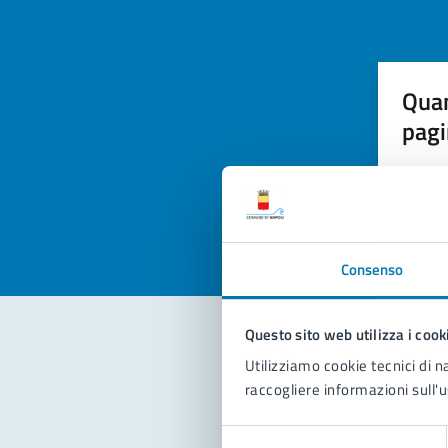
Quan
pagi
Valuta la
Selezi
Valuta 
Val
Consenso
Questo sito web utilizza i cook
Utilizziamo cookie tecnici di n
Con
raccogliere informazioni sull'u
Selezione