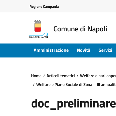
Vai ai contenuti
Vai al footer
Regione Campania
Comune di Napoli
Amministrazione
Novità
Servizi
Home
Articoli tematici
Welfare e pari oppo
Welfare e Piano Sociale di Zona – III annuali
doc_preliminar