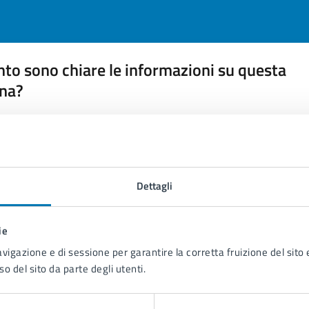
to sono chiare le informazioni su questa
na?
 chiarezza delle informazioni (da 1 a 5 stelle)
ona il numero di stelle per valutare la chiarezza delle inform
1 stelle su 5
uta 2 stelle su 5
Valuta 3 stelle su 5
Valuta 4 stelle su 5
Valuta 5 stelle su 5
Dettagli
ie
avigazione e di sessione per garantire la corretta fruizione del sito e
tatta il comune
so del sito da parte degli utenti.
Leggi le domande frequenti