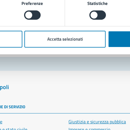
Preferenze
Statistiche
Richiedi assistenza
Prenota appuntamento
blemi in città
Accetta selezionati
Segnala disservizio
poli
E DI SERVIZIO
e
Giustizia e sicurezza pubblica
 e stato civile
Imprese e commercio