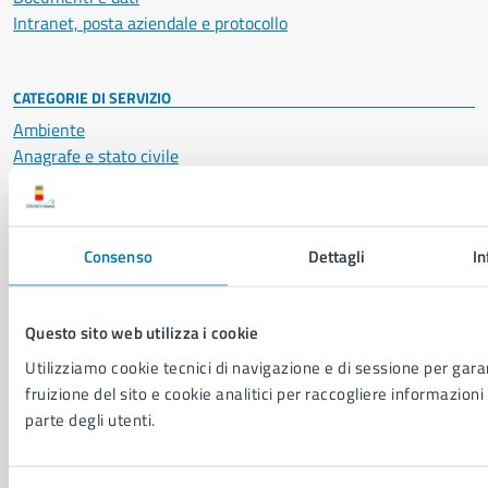
Intranet, posta aziendale e protocollo
CATEGORIE DI SERVIZIO
Ambiente
Anagrafe e stato civile
Autorizzazioni
Cultura e tempo libero
Documenti e certificati
Consenso
Dettagli
In
Educazione e formazione
Giustizia e sicurezza pubblica
Imprese e commercio
Questo sito web utilizza i cookie
Salute, benessere e assistenza
Servizi Cimiteriali
Utilizziamo cookie tecnici di navigazione e di sessione per garan
Vita lavorativa
fruizione del sito e cookie analitici per raccogliere informazioni 
parte degli utenti.
NOVITÀ