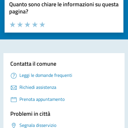
Quanto sono chiare le informazioni su questa
pagina?
Valuta la chiarezza delle informazioni (da 1 a 5 stelle)
Seleziona il numero di stelle per valutare la chiarezza delle i
Valuta 1 stelle su 5
Valuta 2 stelle su 5
Valuta 3 stelle su 5
Valuta 4 stelle su 5
Valuta 5 stelle su 5
Contatta il comune
Leggi le domande frequenti
Richiedi assistenza
Prenota appuntamento
Problemi in città
Segnala disservizio