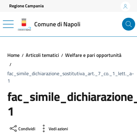
Vai ai contenuti
Vai al footer
Regione Campania
Comune di Napoli
Home
Articoli tematici
Welfare e pari opportunità
fac_simile_dichiarazione_sostitutiva_art._7_co._1_lett._a-
1
fac_simile_dichiarazione
1
Condividi
Vedi azioni