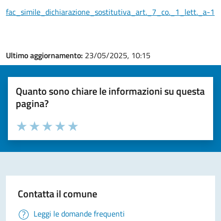
fac_simile_dichiarazione_sostitutiva_art._7_co._1_lett._a-1
Ultimo aggiornamento:
23/05/2025, 10:15
Quanto sono chiare le informazioni su questa
pagina?
Valuta la chiarezza delle informazioni (da 1 a 5 stelle)
Seleziona il numero di stelle per valutare la chiarezza delle i
Valuta 1 stelle su 5
Valuta 2 stelle su 5
Valuta 3 stelle su 5
Valuta 4 stelle su 5
Valuta 5 stelle su 5
Contatta il comune
Leggi le domande frequenti