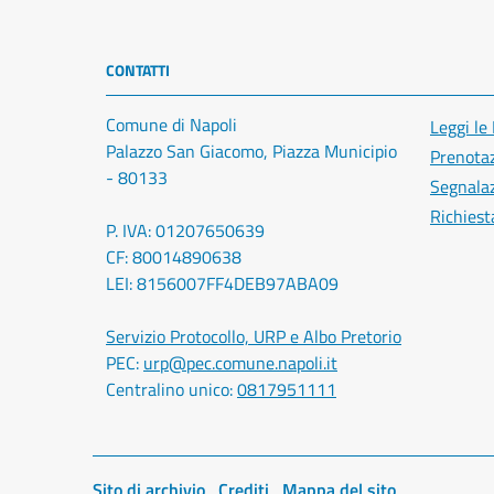
CONTATTI
Comune di Napoli
Leggi le
Palazzo San Giacomo, Piazza Municipio
Prenota
- 80133
Segnalaz
Richiest
P. IVA: 01207650639
CF: 80014890638
LEI: 8156007FF4DEB97ABA09
Servizio Protocollo, URP e Albo Pretorio
PEC:
urp@pec.comune.napoli.it
Centralino unico:
0817951111
Sito di archivio
Crediti
Mappa del sito