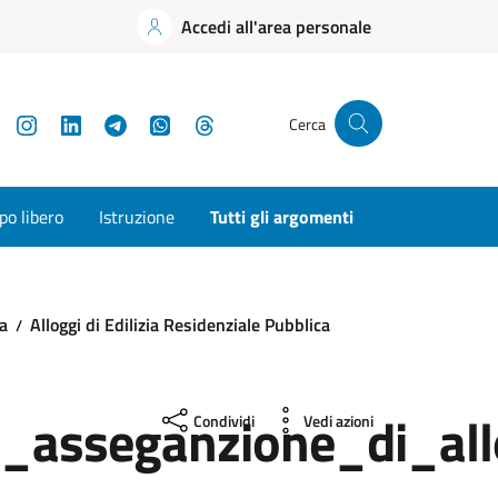
Accedi all'area personale
YouTube
Instagram
LinkedIn
Telegram
WhatsApp
Threads
Cerca
o libero
Istruzione
Tutti gli argomenti
sa
Alloggi di Edilizia Residenziale Pubblica
_asseganzione_di_all
Condividi
Vedi azioni