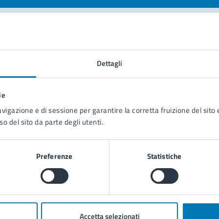
tatta il comune
Dettagli
Leggi le domande frequenti
Richiedi assistenza
ie
avigazione e di sessione per garantire la corretta fruizione del sito e
Prenota appuntamento
so del sito da parte degli utenti.
blemi in città
Preferenze
Statistiche
Segnala disservizio
Accetta selezionati