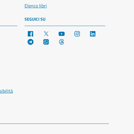
Elenco libri
SEGUICI SU
Facebook
X
YouTube
Instagram
LinkedIn
Telegram
WhatsApp
Threads
ibilità