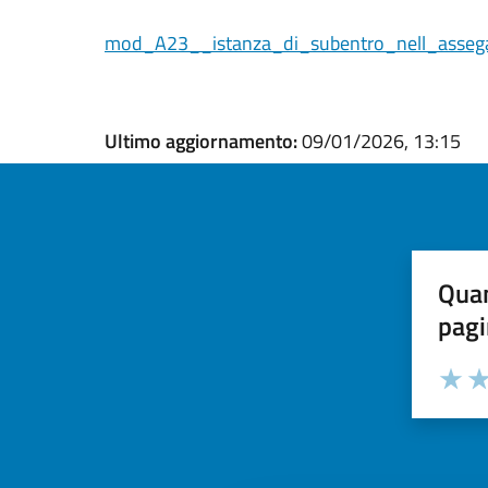
mod_A23__istanza_di_subentro_nell_assega
Ultimo aggiornamento:
09/01/2026, 13:15
Quan
pagi
Valuta la
Selezi
Valuta 
Val