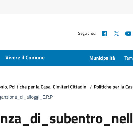
Facebook
X
Seguici su:
Vivere il Comune
Municipalità
Temp
io, Politiche per la Casa, Cimiteri Cittadini
Politiche per la Ca
anzione_di_alloggi_E.R.P
za_di_subentro_nell