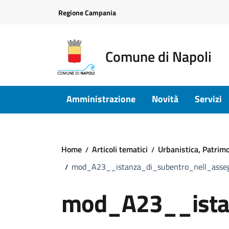
Vai ai contenuti
Vai al footer
Regione Campania
Comune di Napoli
Amministrazione
Novità
Servizi
Home
Articoli tematici
Urbanistica, Patrimon
mod_A23__istanza_di_subentro_nell_asseg
mod_A23__istan