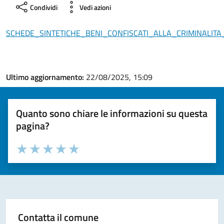
Condividi
Vedi azioni
SCHEDE_SINTETICHE_BENI_CONFISCATI_ALLA_CRIMINALITA
Ultimo aggiornamento:
22/08/2025, 15:09
Quanto sono chiare le informazioni su questa
pagina?
Valuta la chiarezza delle informazioni (da 1 a 5 stelle)
Seleziona il numero di stelle per valutare la chiarezza delle i
Valuta 1 stelle su 5
Valuta 2 stelle su 5
Valuta 3 stelle su 5
Valuta 4 stelle su 5
Valuta 5 stelle su 5
Contatta il comune