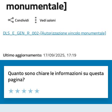
monumentale]
Condividi
Vedi azioni
DLS_E_GEN_R_002-[Autorizzazione vincolo monumentale]
Ultimo aggiornamento:
17/09/2025, 17:19
Quanto sono chiare le informazioni su questa
pagina?
Valuta la chiarezza delle informazioni (da 1 a 5 stelle)
Seleziona il numero di stelle per valutare la chiarezza delle i
Valuta 1 stelle su 5
Valuta 2 stelle su 5
Valuta 3 stelle su 5
Valuta 4 stelle su 5
Valuta 5 stelle su 5