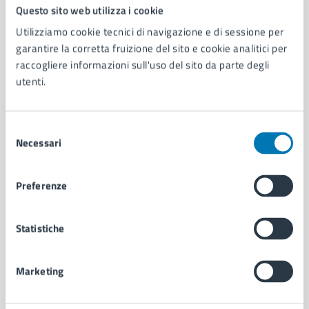
Comune di Napoli
Questo sito web utilizza i cookie
Utilizziamo cookie tecnici di navigazione e di sessione per
garantire la corretta fruizione del sito e cookie analitici per
AMMINISTRAZIONE
raccogliere informazioni sull'uso del sito da parte degli
Aree amministrative
utenti.
Organi di governo
Municipalità
Uffici
Selezione
Enti e fondazioni
Necessari
del
Politici
consenso
Personale amministrativo
Preferenze
Documenti e dati
Intranet, posta aziendale e protocollo
Statistiche
CATEGORIE DI SERVIZIO
Marketing
Ambiente
Anagrafe e stato civile
Autorizzazioni