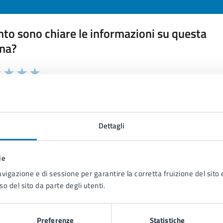
to sono chiare le informazioni su questa
na?
 chiarezza delle informazioni (da 1 a 5 stelle)
ona il numero di stelle per valutare la chiarezza delle inform
1 stelle su 5
uta 2 stelle su 5
Valuta 3 stelle su 5
Valuta 4 stelle su 5
Valuta 5 stelle su 5
Dettagli
ie
tatta il comune
avigazione e di sessione per garantire la corretta fruizione del sito e
so del sito da parte degli utenti.
Leggi le domande frequenti
Richiedi assistenza
Preferenze
Statistiche