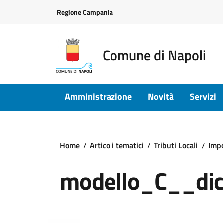
Vai ai contenuti
Vai al footer
Regione Campania
Comune di Napoli
Amministrazione
Novità
Servizi
Home
Articoli tematici
Tributi Locali
Impo
modello_C__dic