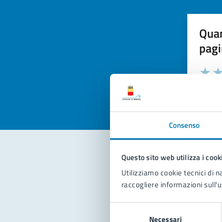
Quan
pagi
Valuta la
Selezi
Valuta 
Val
Consenso
Questo sito web utilizza i cook
Con
Utilizziamo cookie tecnici di n
raccogliere informazioni sull'u
Selezione
Necessari
del