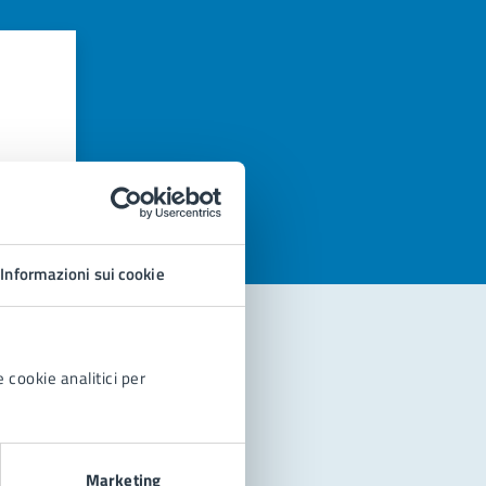
azioni
Informazioni sui cookie
 cookie analitici per
Marketing