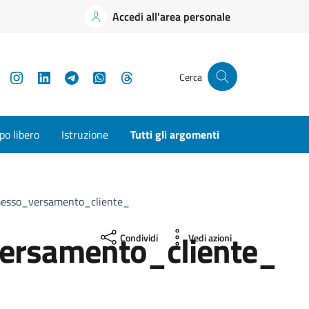
Accedi all'area personale
YouTube
Instagram
LinkedIn
Telegram
WhatsApp
Threads
Cerca
o libero
Istruzione
Tutti gli argomenti
esso_versamento_cliente_
ersamento_cliente_
Condividi
Vedi azioni