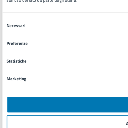
sull'uso del sito da parte degli utenti.
Selezione
Necessari
del
consenso
Preferenze
Statistiche
Marketing
A