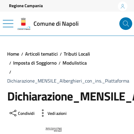
Vai ai contenuti
Vai al footer
Regione Campania
Comune di Napoli
Home
Articoli tematici
Tributi Locali
Imposta di Soggiorno
Modulistica
Dichiarazione_MENSILE_Alberghieri_con_ins._Piattaforma
Dichiarazione_MENSILE_A
Condividi
Vedi azioni