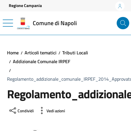
Vai ai contenuti
Vai al footer
Regione Campania
Comune di Napoli
Home
Articoli tematici
Tributi Locali
Addizionale Comunale IRPEF
Regolamento_addizionale_comunale_IRPEF_2014_Approvat
Regolamento_addiziona
Condividi
Vedi azioni