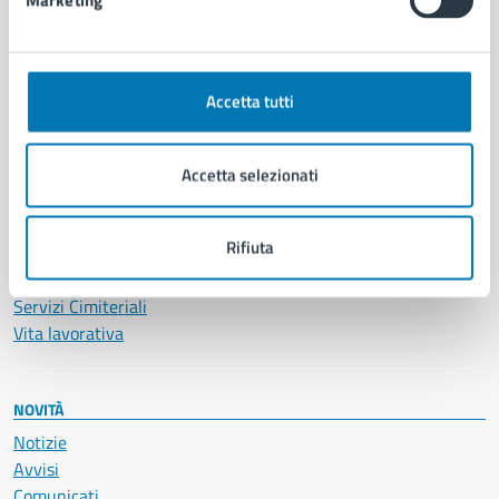
Marketing
CATEGORIE DI SERVIZIO
Ambiente
Anagrafe e stato civile
Accetta tutti
Autorizzazioni
Cultura e tempo libero
Documenti e certificati
Accetta selezionati
Educazione e formazione
Giustizia e sicurezza pubblica
Rifiuta
Imprese e commercio
Salute, benessere e assistenza
Servizi Cimiteriali
Vita lavorativa
NOVITÀ
Notizie
Avvisi
Comunicati