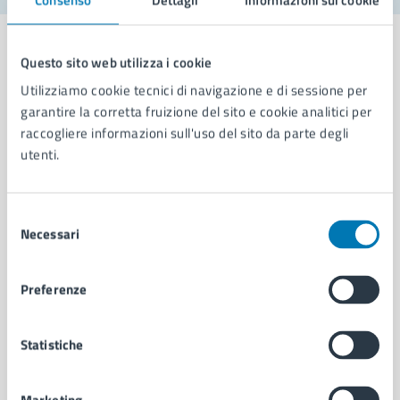
Questo sito web utilizza i cookie
Utilizziamo cookie tecnici di navigazione e di sessione per
Comune di Napoli
garantire la corretta fruizione del sito e cookie analitici per
raccogliere informazioni sull'uso del sito da parte degli
utenti.
AMMINISTRAZIONE
Aree amministrative
Organi di governo
Selezione
Necessari
Municipalità
del
Uffici
consenso
Enti e fondazioni
Preferenze
Politici
Personale amministrativo
Documenti e dati
Statistiche
Intranet, posta aziendale e protocollo