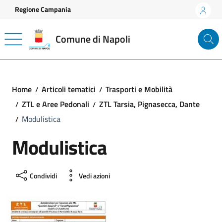
Vai ai contenuti
Vai al footer
Regione Campania
Comune di Napoli
Home
Articoli tematici
Trasporti e Mobilità
ZTL e Aree Pedonali
ZTL Tarsia, Pignasecca, Dante
Modulistica
Modulistica
Condividi
Vedi azioni