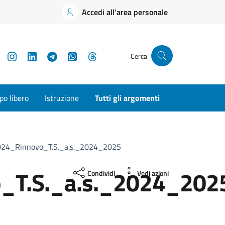
Accedi all'area personale
YouTube
Instagram
LinkedIn
Telegram
WhatsApp
Threads
Cerca
o libero
Istruzione
Tutti gli argomenti
024_Rinnovo_T.S._a.s._2024_2025
_T.S._a.s._2024_202
Condividi
Vedi azioni