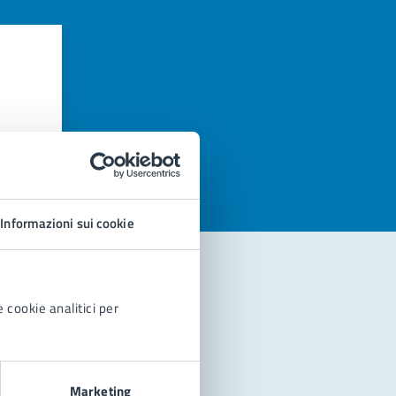
azioni
Informazioni sui cookie
 cookie analitici per
Marketing