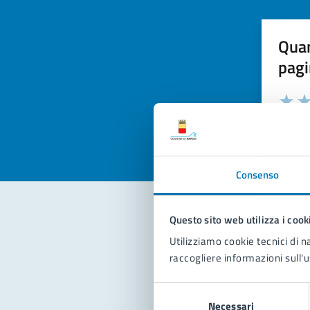
Quan
pagi
Valuta la
Selezi
Valuta 
Val
Consenso
Questo sito web utilizza i cook
Con
Utilizziamo cookie tecnici di n
raccogliere informazioni sull'u
Selezione
Necessari
del