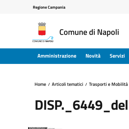
Vai ai contenuti
Vai al footer
Regione Campania
Comune di Napoli
Amministrazione
Novità
Servizi
Home
Articoli tematici
Trasporti e Mobilità
DISP._6449_del