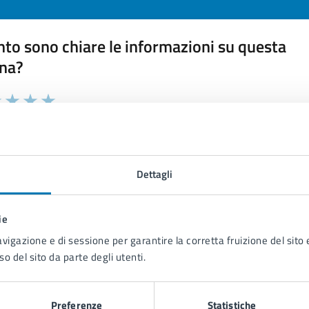
to sono chiare le informazioni su questa
na?
 chiarezza delle informazioni (da 1 a 5 stelle)
ona il numero di stelle per valutare la chiarezza delle inform
1 stelle su 5
uta 2 stelle su 5
Valuta 3 stelle su 5
Valuta 4 stelle su 5
Valuta 5 stelle su 5
Dettagli
ie
tatta il comune
avigazione e di sessione per garantire la corretta fruizione del sito e
so del sito da parte degli utenti.
Leggi le domande frequenti
Richiedi assistenza
Preferenze
Statistiche