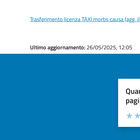
Trasferimento licenza TAXI mortis causa (agg. 
Ultimo aggiornamento:
26/05/2025, 12:05
Quan
pagi
Valuta la
Selezi
Valuta 
Val