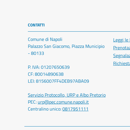
CONTATTI
Comune di Napoli
Leggi le
Palazzo San Giacomo, Piazza Municipio
Prenota
- 80133
Segnalaz
Richiest
P. IVA: 01207650639
CF: 80014890638
LEI: 8156007FF4DEB97ABA09
Servizio Protocollo, URP e Albo Pretorio
PEC:
urp@pec.comune.napoli.it
Centralino unico:
0817951111