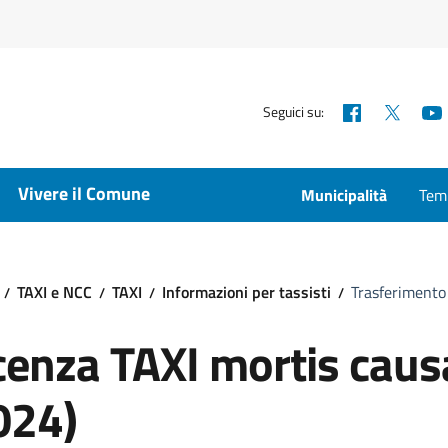
Facebook
X
Seguici su:
Vivere il Comune
Municipalità
Temp
TAXI e NCC
TAXI
Informazioni per tassisti
Trasferimento 
cenza TAXI mortis caus
024)