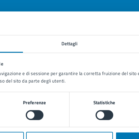
tatta il comune
Dettagli
Leggi le domande frequenti
ie
Richiedi assistenza
avigazione e di sessione per garantire la corretta fruizione del sito e
Prenota appuntamento
so del sito da parte degli utenti.
blemi in città
Preferenze
Statistiche
Segnala disservizio