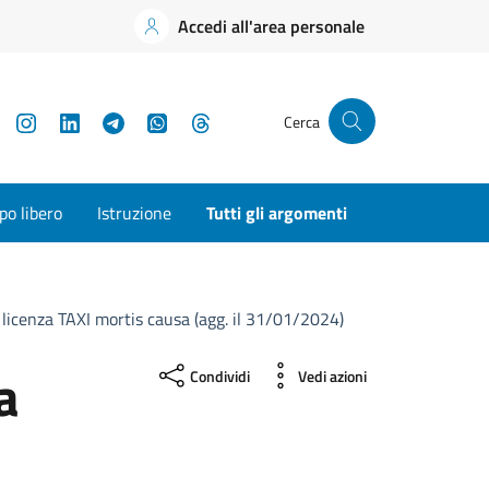
Accedi all'area personale
YouTube
Instagram
LinkedIn
Telegram
WhatsApp
Threads
Cerca
o libero
Istruzione
Tutti gli argomenti
licenza TAXI mortis causa (agg. il 31/01/2024)
a
Condividi
Vedi azioni