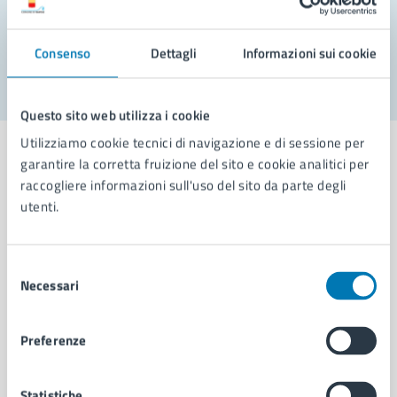
Problemi in città
Segnala disservizio
Consenso
Dettagli
Informazioni sui cookie
Questo sito web utilizza i cookie
Utilizziamo cookie tecnici di navigazione e di sessione per
garantire la corretta fruizione del sito e cookie analitici per
raccogliere informazioni sull'uso del sito da parte degli
utenti.
Comune di Napoli
Selezione
AMMINISTRAZIONE
Necessari
del
Aree amministrative
consenso
Organi di governo
Preferenze
Municipalità
Uffici
Enti e fondazioni
Statistiche