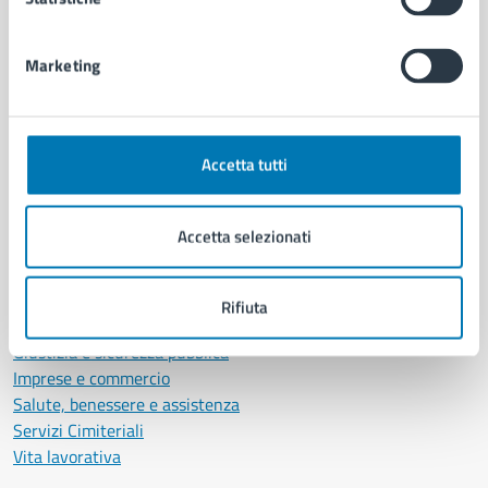
Politici
Personale amministrativo
Documenti e dati
Marketing
Intranet, posta aziendale e protocollo
CATEGORIE DI SERVIZIO
Accetta tutti
Ambiente
Anagrafe e stato civile
Accetta selezionati
Autorizzazioni
Cultura e tempo libero
Documenti e certificati
Rifiuta
Educazione e formazione
Giustizia e sicurezza pubblica
Imprese e commercio
Salute, benessere e assistenza
Servizi Cimiteriali
Vita lavorativa