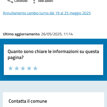
Condividi
Vedi azioni
Annullamento cambio turno dal 19 al 25 maggio 2025
Ultimo aggiornamento:
26/05/2025, 11:14
Quanto sono chiare le informazioni su questa
pagina?
Valuta la chiarezza delle informazioni (da 1 a 5 stelle)
Seleziona il numero di stelle per valutare la chiarezza delle i
Valuta 1 stelle su 5
Valuta 2 stelle su 5
Valuta 3 stelle su 5
Valuta 4 stelle su 5
Valuta 5 stelle su 5
Contatta il comune