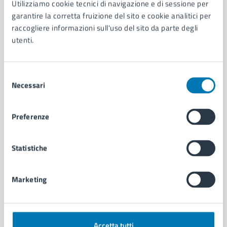
Utilizziamo cookie tecnici di navigazione e di sessione per
Aree amministrative
garantire la corretta fruizione del sito e cookie analitici per
Organi di governo
raccogliere informazioni sull'uso del sito da parte degli
Municipalità
utenti.
Uffici
Enti e fondazioni
Selezione
Politici
Necessari
del
Personale amministrativo
consenso
Documenti e dati
Intranet, posta aziendale e protocollo
Preferenze
CATEGORIE DI SERVIZIO
Statistiche
Ambiente
Anagrafe e stato civile
Marketing
Autorizzazioni
Cultura e tempo libero
Documenti e certificati
Educazione e formazione
Accetta tutti