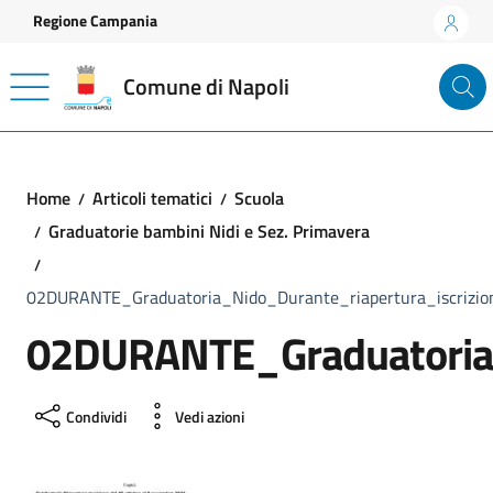
Vai ai contenuti
Vai al footer
Regione Campania
Comune di Napoli
Home
Articoli tematici
Scuola
Graduatorie bambini Nidi e Sez. Primavera
02DURANTE_Graduatoria_Nido_Durante_riapertura_iscrizio
02DURANTE_Graduatoria_
Condividi
Vedi azioni