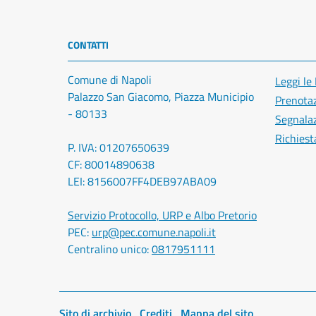
CONTATTI
Comune di Napoli
Leggi le
Palazzo San Giacomo, Piazza Municipio
Prenota
- 80133
Segnalaz
Richiest
P. IVA: 01207650639
CF: 80014890638
LEI: 8156007FF4DEB97ABA09
Servizio Protocollo, URP e Albo Pretorio
PEC:
urp@pec.comune.napoli.it
Centralino unico:
0817951111
Sito di archivio
Crediti
Mappa del sito