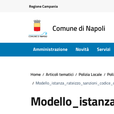
Vai ai contenuti
Vai al footer
Regione Campania
Comune di Napoli
Amministrazione
Novità
Servizi
Home
Articoli tematici
Polizia Locale
Poli
Modello_istanza_rateizzo_sanzioni_codic
Modello_istanz