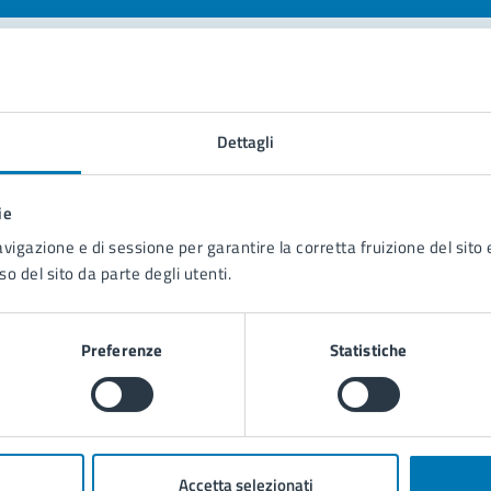
tatta il comune
Dettagli
Leggi le domande frequenti
Richiedi assistenza
ie
avigazione e di sessione per garantire la corretta fruizione del sito e
Prenota appuntamento
so del sito da parte degli utenti.
blemi in città
Preferenze
Statistiche
Segnala disservizio
Accetta selezionati